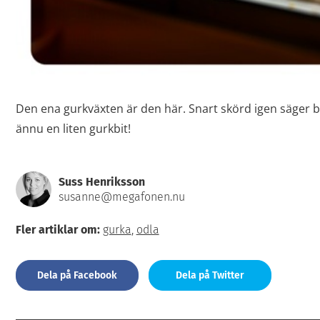
Den ena gurkväxten är den här. Snart skörd igen säger
ännu en liten gurkbit!
Suss Henriksson
susanne@megafonen.nu
Fler artiklar om:
gurka
,
odla
Dela på Facebook
Dela på Twitter