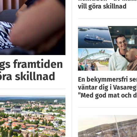
vill göra skillnad
ggs framtiden
öra skillnad
En bekymmersfri s
väntar dig i Vasareg
”Med god mat och d