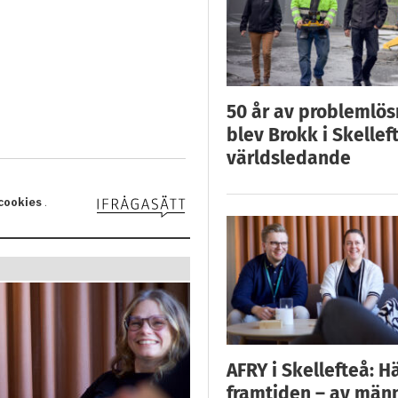
50 år av problemlös
blev Brokk i Skellef
världsledande
AFRY i Skellefteå: H
framtiden – av män