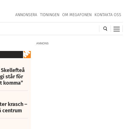
ANNONSERA
TIDNINGEN
OM MEGAFONEN
KONTAKTA OSS
ANNONS
 Skellefteå
i står för
att komma”
fter krasch –
eå centrum