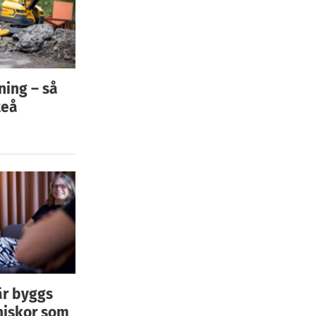
ning – så
teå
är byggs
niskor som