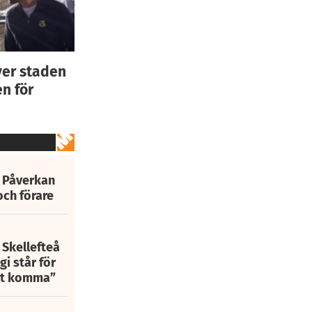
ver staden
n för
: Påverkan
och förare
 Skellefteå
i står för
att komma”