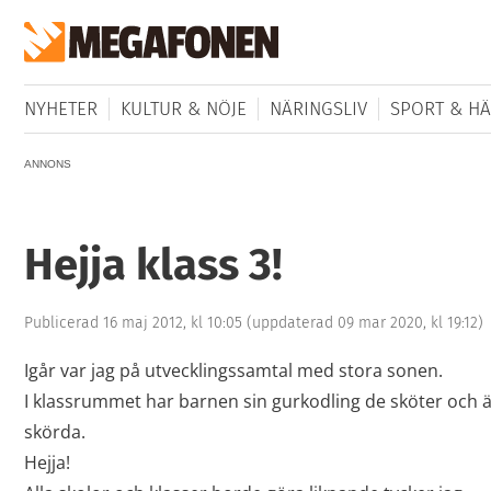
NYHETER
KULTUR & NÖJE
NÄRINGSLIV
SPORT & HÄ
ANNONS
Hejja klass 3!
Publicerad 16 maj 2012, kl 10:05
(uppdaterad 09 mar 2020, kl 19:12)
Igår var jag på utvecklingssamtal med stora sonen.
I klassrummet har barnen sin gurkodling de sköter och ät
skörda.
Hejja!