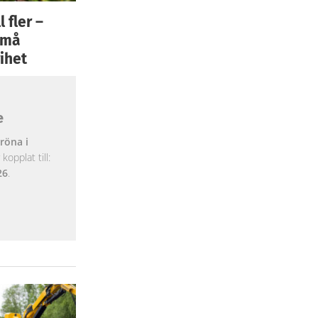
 fler –
 små
ihet
e
röna i
opplat till:
26
.