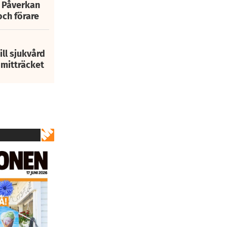
: Påverkan
och förare
ill sjukvård
i mitträcket