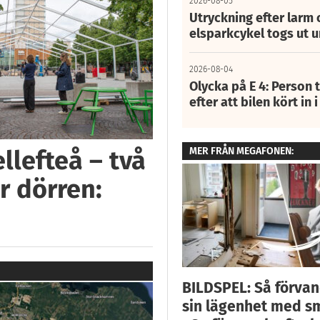
2026-08-05
Utryckning efter larm
elsparkcykel togs ut 
2026-08-04
Olycka på E 4: Person t
efter att bilen kört in 
MER FRÅN MEGAFONEN:
llefteå – två
r dörren:
BILDSPEL: Så förva
sin lägenhet med s