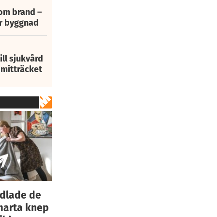
 om brand –
ur byggnad
ill sjukvård
i mitträcket
ndlade de
marta knep