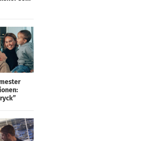
emester
ionen:
ryck”