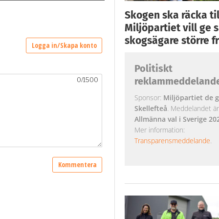
Skogen ska räcka till
Miljöpartiet vill ge
skogsägare större fr
Politiskt
reklammeddeland
Sponsor:
Miljöpartiet de g
Skellefteå
. Meddelandet är k
Allmänna val i Sverige 20
Mer information:
Transparensmeddelande
.