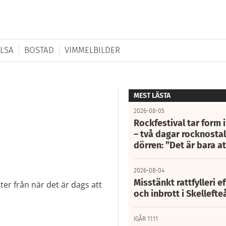
LSA
BOSTAD
VIMMELBILDER
MEST LÄSTA
2026-08-05
Rockfestival tar form i
– två dagar rocknostalg
dörren: ”Det är bara 
2026-08-04
Misstänkt rattfylleri e
er från när det är dags att
och inbrott i Skelleft
IGÅR 11:11