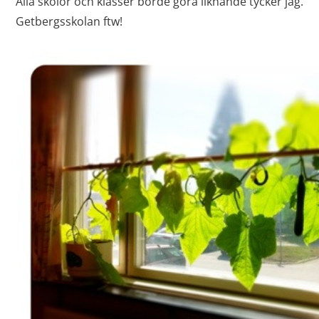
Alla skolor och klasser borde göra liknande tycker jag.
Getbergsskolan ftw!