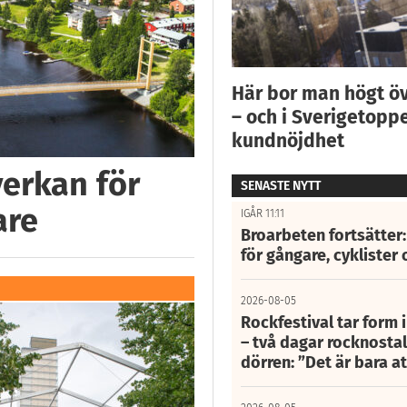
Här bor man högt ö
– och i Sverigetoppe
kundnöjdhet
verkan för
SENASTE NYTT
are
IGÅR 11:11
Broarbeten fortsätter
för gångare, cyklister 
2026-08-05
Rockfestival tar form i
– två dagar rocknostalg
dörren: ”Det är bara 