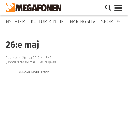
NYHETER
KULTUR & NÖJE
NÄRINGSLIV
SPORT & HÄ
26:e maj
Publicerad 26 maj 2012, kl 13:49
(uppdaterad 09 mar 2020, kl 19:40)
ANNONS MOBILE TOP