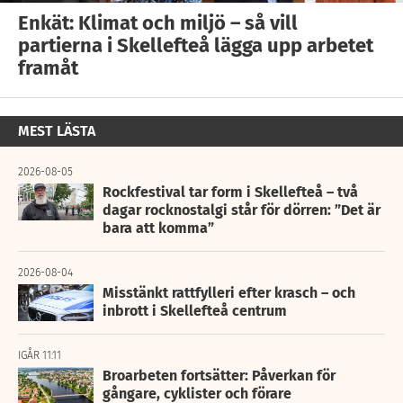
Enkät: Klimat och miljö – så vill
partierna i Skellefteå lägga upp arbetet
framåt
MEST LÄSTA
2026-08-05
Rockfestival tar form i Skellefteå – två
dagar rocknostalgi står för dörren: ”Det är
bara att komma”
2026-08-04
Misstänkt rattfylleri efter krasch – och
inbrott i Skellefteå centrum
IGÅR 11:11
Broarbeten fortsätter: Påverkan för
gångare, cyklister och förare