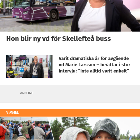
Hon blir ny vd för Skellefteå buss
Varit dramatiska år för avgående
vd Marie Larsson – berättar i stor
intervju: ”Inte alltid varit enkelt”
ANNONS
VIMMEL