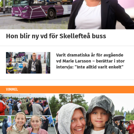
Hon blir ny vd för Skellefteå buss
Varit dramatiska år för avgående
vd Marie Larsson – berättar i stor
intervju: ”Inte alltid varit enkelt”
VIMMEL