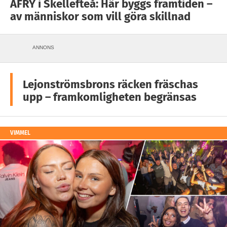
AFRY i Skellefteå: Här byggs framtiden –
av människor som vill göra skillnad
ANNONS
Lejonströmsbrons räcken fräschas
upp – framkomligheten begränsas
VIMMEL