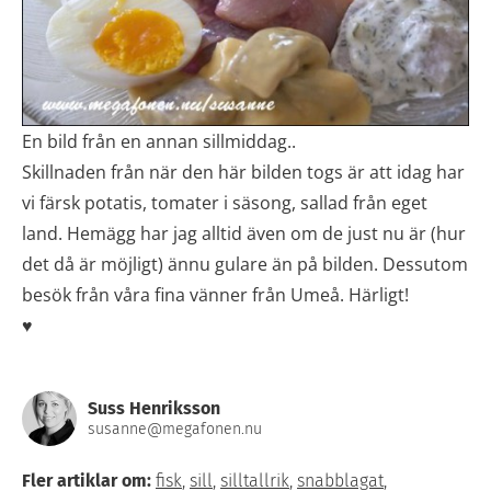
En bild från en annan sillmiddag..
Skillnaden från när den här bilden togs är att idag har
vi färsk potatis, tomater i säsong, sallad från eget
land. Hemägg har jag alltid även om de just nu är (hur
det då är möjligt) ännu gulare än på bilden. Dessutom
besök från våra fina vänner från Umeå. Härligt!
♥
Suss Henriksson
susanne@megafonen.nu
Fler artiklar om:
fisk
,
sill
,
silltallrik
,
snabblagat
,