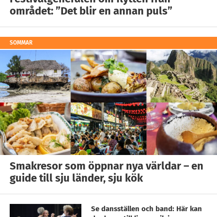
området: ”Det blir en annan puls”
SOMMAR
Smakresor som öppnar nya världar – en
guide till sju länder, sju kök
Se dansställen och band: Här kan