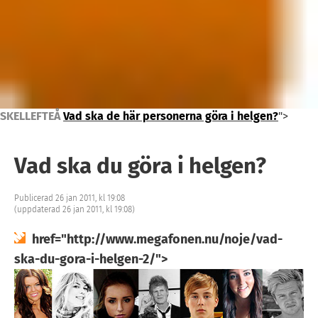
SKELLEFTEÅ
Vad ska de här personerna göra i helgen?
">
Vad ska du göra i helgen?
Publicerad 26 jan 2011, kl 19:08
(uppdaterad 26 jan 2011, kl 19:08)
href="http://www.megafonen.nu/noje/vad-
ska-du-gora-i-helgen-2/">