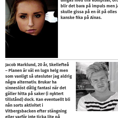
umgås med lite kompisar, oft
blir det bara på impuls men j
skulle gissa på en öl på olles
kanske fika på Ainas.
Jacob Marklund, 20 år, Skellefteå
– Planen är väl en lugn helg men
som vanligt så utesluter jag aldrig
några alternativ. Brukar ha
sinneslöst dålig fantasi när det
gäller hitta på saker (i nyktert
tillstånd) dock. Kan eventuellt bli
nån sorts aktivitet i
Vitbergsbacken efter stängning
eller varför inte ticka lite på