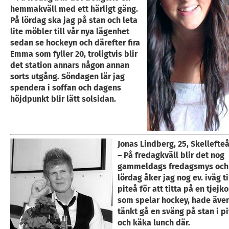
hemmakväll med ett härligt gäng.
På lördag ska jag på stan och leta
lite möbler till vår nya lägenhet
sedan se hockeyn och därefter fira
Emma som fyller 20, troligtvis blir
det station annars någon annan
sorts utgång. Söndagen lär jag
spendera i soffan och dagens
höjdpunkt blir lätt solsidan.
Jonas Lindberg, 25, Skellefte
– På fredagkväll blir det nog
gammeldags fredagsmys och
lördag åker jag nog ev. iväg ti
piteå för att titta på en tjej
som spelar hockey, hade äve
tänkt gå en sväng på stan i p
och käka lunch där.