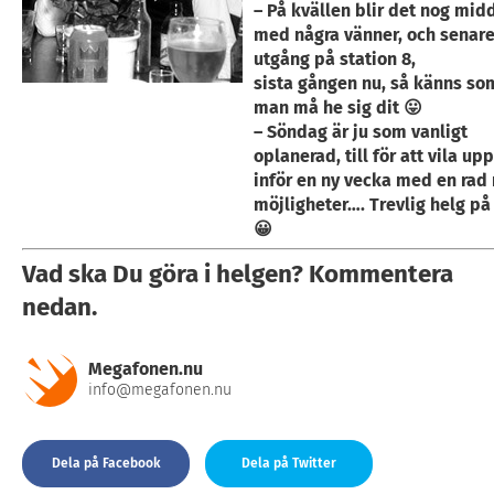
– På kvällen blir det nog mid
med några vänner, och senar
utgång på station 8,
sista gången nu, så känns s
man må he sig dit 😛
– Söndag är ju som vanligt
oplanerad, till för att vila upp
inför en ny vecka med en rad
möjligheter…. Trevlig helg på 
😀
Vad ska Du göra i helgen? Kommentera
nedan.
Megafonen.nu
info@megafonen.nu
Dela på Facebook
Dela på Twitter