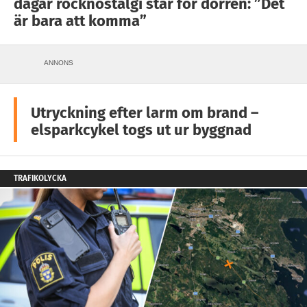
dagar rocknostalgi står för dörren: ”Det
är bara att komma”
ANNONS
Utryckning efter larm om brand –
elsparkcykel togs ut ur byggnad
TRAFIKOLYCKA