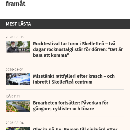
framåt
MEST LÄSTA
2026-08-05
Rockfestival tar form i Skellefteå – två
dagar rocknostalgi står för dörren: ”Det är
bara att komma”
2026-08-04
Misstänkt rattfylleri efter krasch – och
inbrott i Skellefteå centrum
IGÅR 11:11
Broarbeten fortsätter: Påverkan för
gångare, cyklister och förare
2026-08-04
Olycka på E 4: Person till sjukvård efter