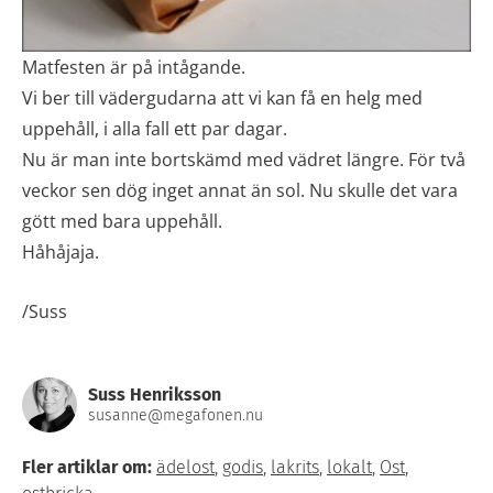
Matfesten är på intågande.
Vi ber till vädergudarna att vi kan få en helg med
uppehåll, i alla fall ett par dagar.
Nu är man inte bortskämd med vädret längre. För två
veckor sen dög inget annat än sol. Nu skulle det vara
gött med bara uppehåll.
Håhåjaja.
/Suss
Suss Henriksson
susanne@megafonen.nu
Fler artiklar om:
ädelost
,
godis
,
lakrits
,
lokalt
,
Ost
,