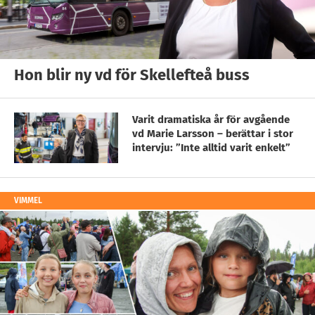
Hon blir ny vd för Skellefteå buss
Varit dramatiska år för avgående
vd Marie Larsson – berättar i stor
intervju: ”Inte alltid varit enkelt”
VIMMEL