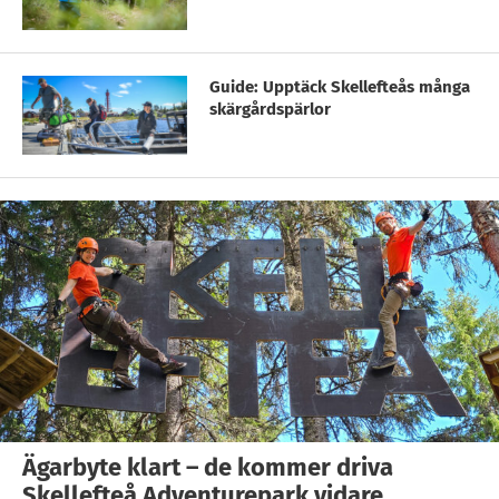
Guide: Upptäck Skellefteås många
skärgårdspärlor
Ägarbyte klart – de kommer driva
Skellefteå Adventurepark vidare