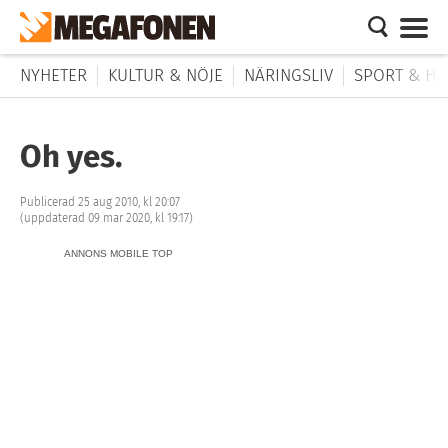
NYHETER
KULTUR & NÖJE
NÄRINGSLIV
SPORT & HÄ
Oh yes.
Publicerad 25 aug 2010, kl 20:07
(uppdaterad 09 mar 2020, kl 19:17)
ANNONS MOBILE TOP