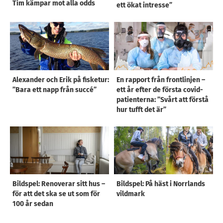
Tim kämpar mot alla odds
ett ökat intresse”
Alexander och Erik på fisketur:
En rapport från frontlinjen –
”Bara ett napp från succé”
ett år efter de första covid-
patienterna: ”Svårt att förstå
hur tufft det är”
Bildspel: Renoverar sitt hus –
Bildspel: På häst i Norrlands
för att det ska se ut som för
vildmark
100 år sedan