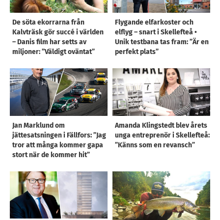
De söta ekorrarna från
Flygande elfarkoster och
Kalvträsk gör succé i världen
elflyg – snart i Skellefteå •
– Danis film har setts av
Unik testbana tas fram: ”Är en
miljoner: ”Väldigt oväntat”
perfekt plats”
Jan Marklund om
Amanda Klingstedt blev årets
jättesatsningen i Fällfors: ”Jag
unga entreprenör i Skellefteå:
tror att många kommer gapa
”Känns som en revansch”
stort när de kommer hit”