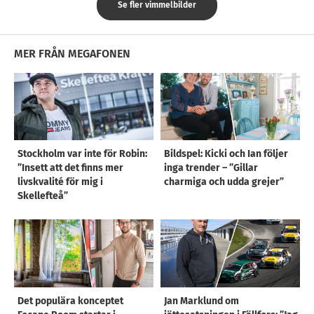
Se fler vimmelbilder
MER FRÅN MEGAFONEN
Stockholm var inte för Robin:
Bildspel: Kicki och Ian följer
”Insett att det finns mer
inga trender – ”Gillar
livskvalité för mig i
charmiga och udda grejer”
Skellefteå”
Det populära konceptet
Jan Marklund om