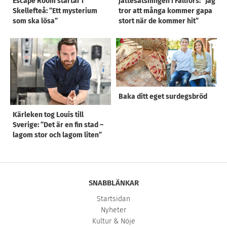
Escape Room startar i
jättesatsningen i Fällfors: ”Jag
Skellefteå: ”Ett mysterium
tror att många kommer gapa
som ska lösa”
stort när de kommer hit”
Baka ditt eget surdegsbröd
Kärleken tog Louis till
Sverige: ”Det är en fin stad –
lagom stor och lagom liten”
SNABBLÄNKAR
Startsidan
Nyheter
Kultur & Nöje