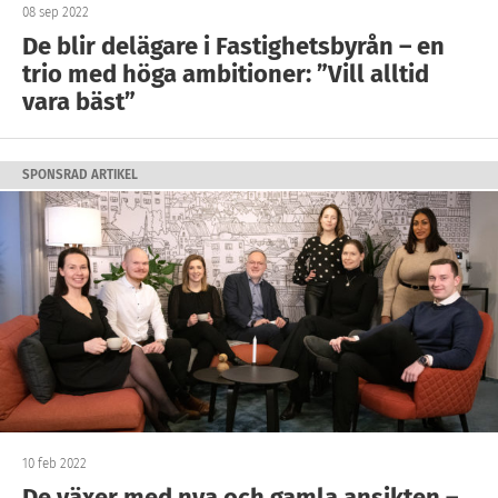
08 sep 2022
De blir delägare i Fastighetsbyrån – en
trio med höga ambitioner: ”Vill alltid
vara bäst”
SPONSRAD ARTIKEL
10 feb 2022
De växer med nya och gamla ansikten –