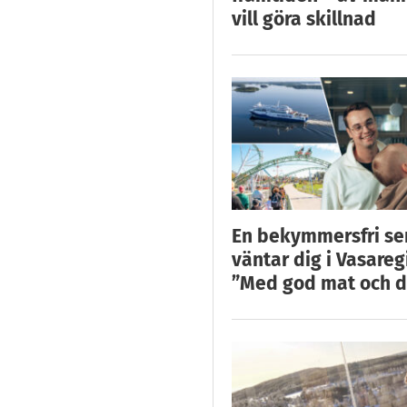
vill göra skillnad
En bekymmersfri s
väntar dig i Vasareg
”Med god mat och d