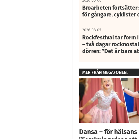
2026-08-06
Broarbeten fortsätter
för gångare, cyklister 
2026-08-05
Rockfestival tar form i
– två dagar rocknostalg
dörren: ”Det är bara 
MER FRÅN MEGAFONEN:
Dansa – för hälsans 