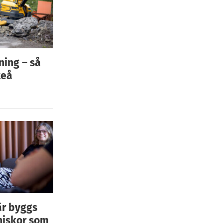
ning – så
teå
är byggs
niskor som