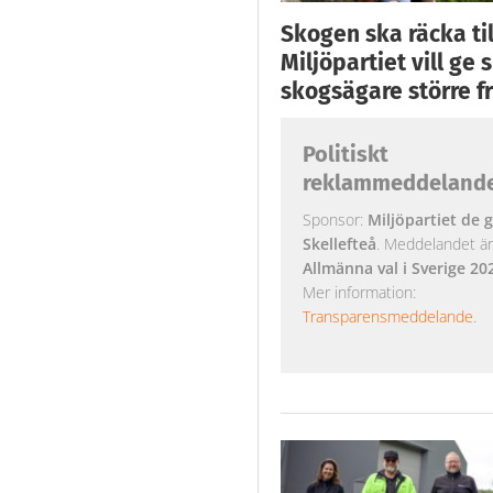
Skogen ska räcka till
Miljöpartiet vill ge
skogsägare större fr
Politiskt
reklammeddeland
Sponsor:
Miljöpartiet de g
Skellefteå
. Meddelandet är k
Allmänna val i Sverige 20
Mer information:
Transparensmeddelande
.