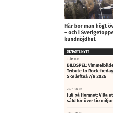
Här bor man högt ö
– och i Sverigetoppe
kundnöjdhet
SENASTE NYTT
IGÅR 14:11
BILDSPEL: Vimmelbilde
Tribute to Rock-fredag
Skellefteå 7/8 2026
2026-08-07
Juli på Hemnet: Villa u
såld för över tio miljo