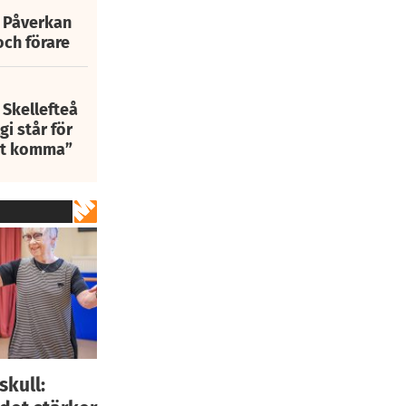
: Påverkan
och förare
 Skellefteå
i står för
att komma”
skull: