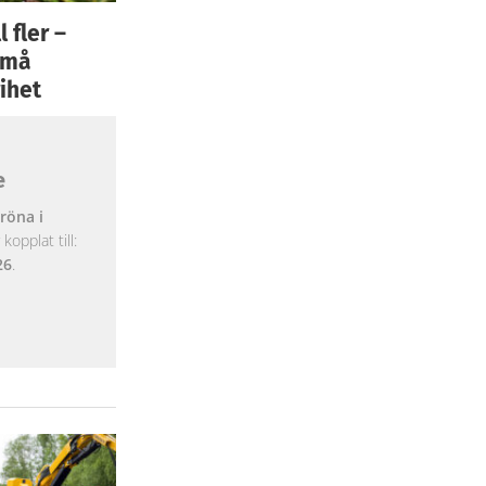
 fler –
 små
ihet
e
röna i
opplat till:
26
.