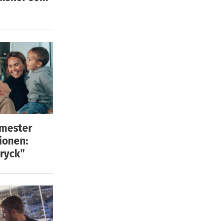
emester
ionen:
ryck”