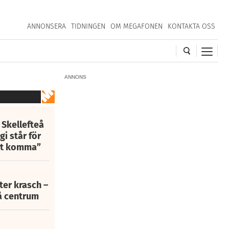
ANNONSERA
TIDNINGEN
OM MEGAFONEN
KONTAKTA OSS
ANNONS
 Skellefteå
i står för
att komma”
fter krasch –
eå centrum