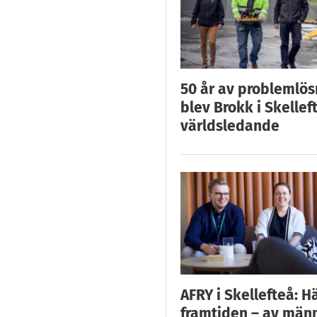
50 år av problemlös
blev Brokk i Skellef
världsledande
AFRY i Skellefteå: H
framtiden – av män