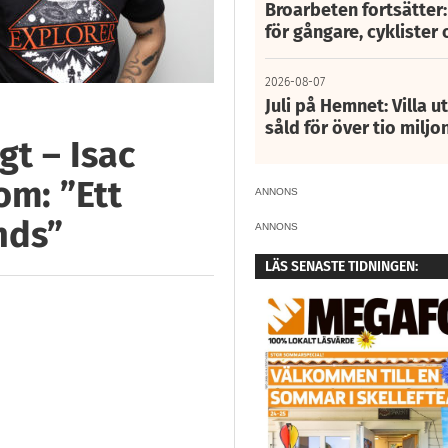
Broarbeten fortsätter
för gångare, cyklister 
2026-08-07
Juli på Hemnet: Villa u
såld för över tio miljo
gt – Isac
om: ”Ett
ANNONS
nds”
ANNONS
LÄS SENASTE TIDNINGEN: