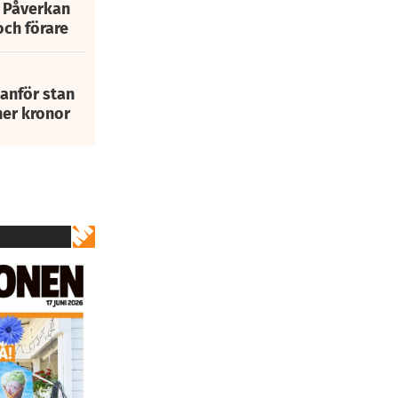
: Påverkan
och förare
tanför stan
ner kronor