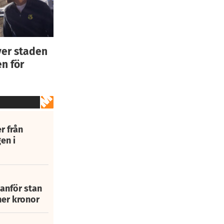
ver staden
n för
r från
en i
tanför stan
ner kronor