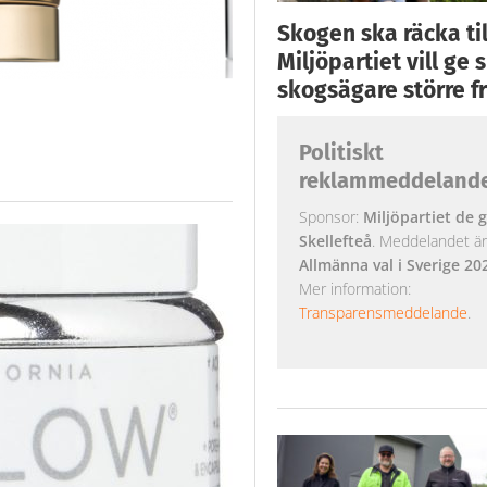
Skogen ska räcka till
Miljöpartiet vill ge
skogsägare större fr
Politiskt
reklammeddeland
Sponsor:
Miljöpartiet de g
Skellefteå
. Meddelandet är k
Allmänna val i Sverige 20
Mer information:
Transparensmeddelande
.