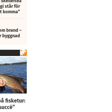
 Skellefteå
i står för
att komma”
 om brand –
ur byggnad
å fisketur:
 succé”