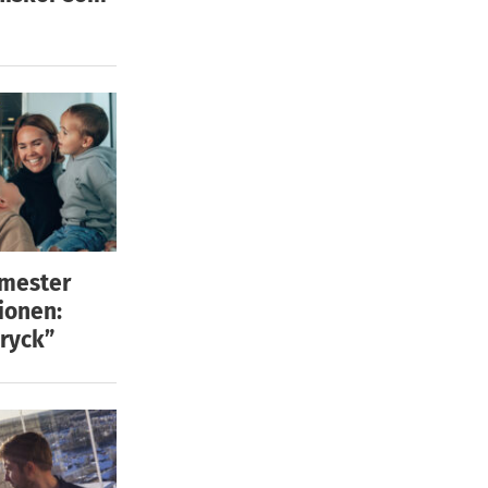
emester
ionen:
ryck”