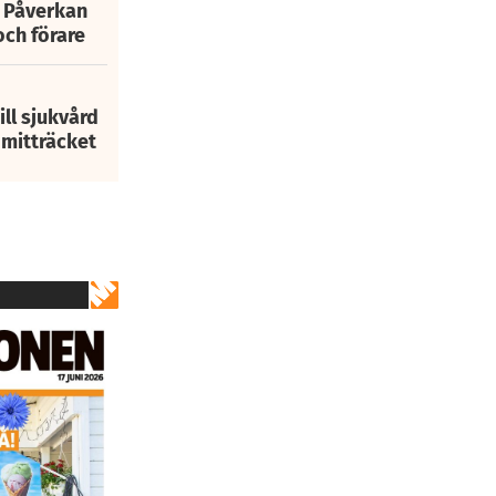
: Påverkan
och förare
ill sjukvård
i mitträcket