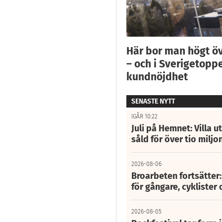
Här bor man högt ö
– och i Sverigetoppe
kundnöjdhet
SENASTE NYTT
IGÅR 10:22
Juli på Hemnet: Villa u
såld för över tio miljo
2026-08-06
Broarbeten fortsätter
för gångare, cyklister 
2026-08-05