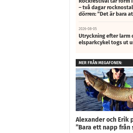
Rockfestival tar form i
– två dagar rocknostalg
dörren: ”Det är bara 
2026-08-05
Utryckning efter larm
elsparkcykel togs ut 
MER FRÅN MEGAFONEN:
Alexander och Erik p
”Bara ett napp från