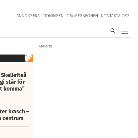
ANNONSERA
TIDNINGEN
OM MEGAFONEN
KONTAKTA OSS
ANNONS
 Skellefteå
i står för
att komma”
fter krasch –
eå centrum