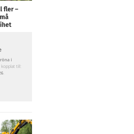
 fler –
 små
ihet
e
röna i
opplat till:
26
.