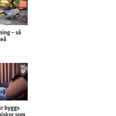
ning – så
teå
är byggs
niskor som