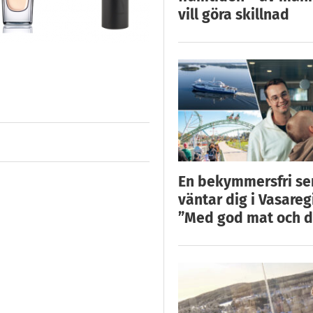
vill göra skillnad
En bekymmersfri s
väntar dig i Vasareg
”Med god mat och d