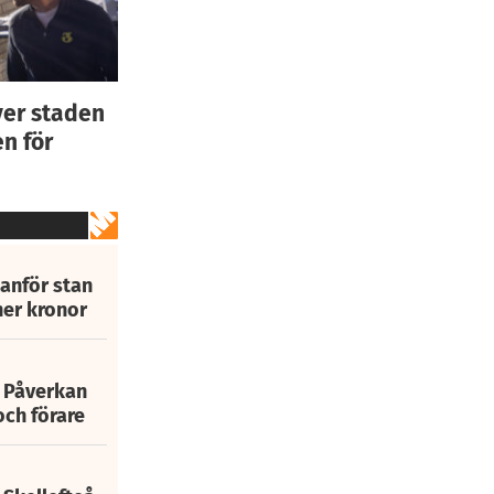
ver staden
n för
tanför stan
ner kronor
: Påverkan
och förare