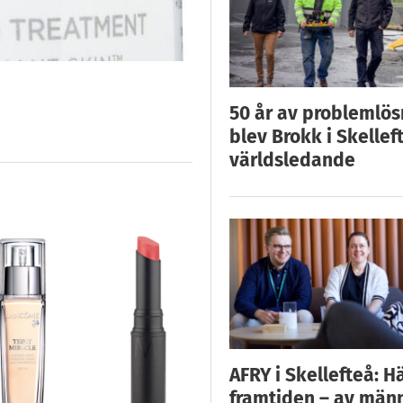
50 år av problemlös
blev Brokk i Skellef
världsledande
AFRY i Skellefteå: H
framtiden – av män