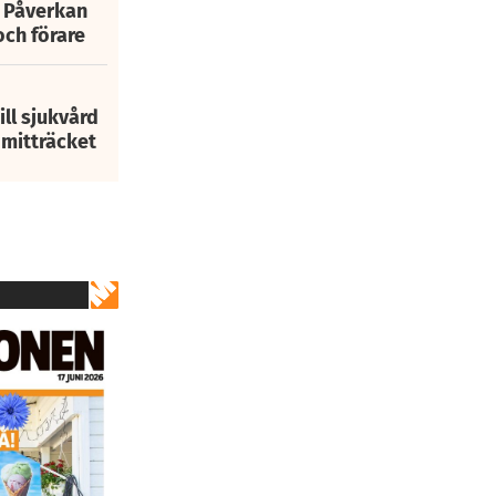
: Påverkan
och förare
ill sjukvård
i mitträcket