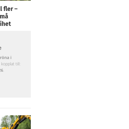
 fler –
 små
ihet
e
röna i
opplat till:
26
.