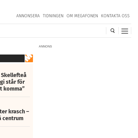
ANNONSERA
TIDNINGEN
OM MEGAFONEN
KONTAKTA OSS
ANNONS
 Skellefteå
i står för
att komma”
fter krasch –
eå centrum