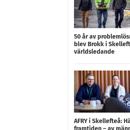
50 år av problemlös
blev Brokk i Skellef
världsledande
AFRY i Skellefteå: H
framtiden – av män