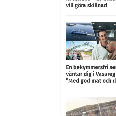
vill göra skillnad
En bekymmersfri s
väntar dig i Vasareg
”Med god mat och d