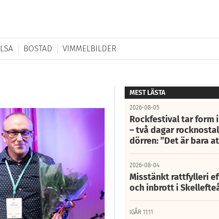
LSA
BOSTAD
VIMMELBILDER
MEST LÄSTA
2026-08-05
Rockfestival tar form i
– två dagar rocknostalg
dörren: ”Det är bara 
2026-08-04
Misstänkt rattfylleri e
och inbrott i Skelleft
IGÅR 11:11