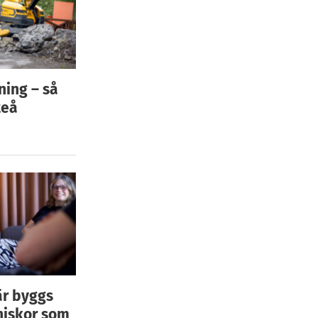
ning – så
teå
är byggs
niskor som