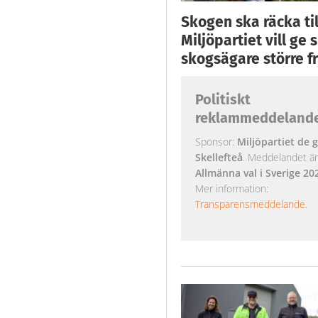
Skogen ska räcka till
Miljöpartiet vill ge
skogsägare större fr
Politiskt
reklammeddeland
Sponsor:
Miljöpartiet de g
Skellefteå
. Meddelandet är k
Allmänna val i Sverige 20
Mer information:
Transparensmeddelande
.