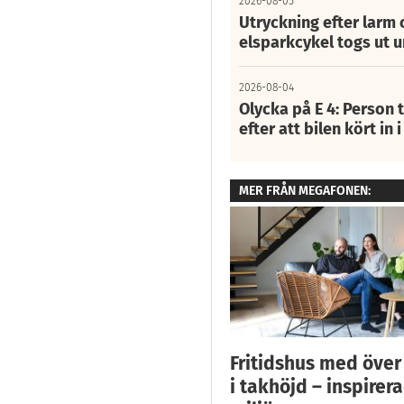
2026-08-05
Utryckning efter larm
elsparkcykel togs ut 
2026-08-04
Olycka på E 4: Person t
efter att bilen kört in 
MER FRÅN MEGAFONEN:
Fritidshus med över
i takhöjd – inspirer