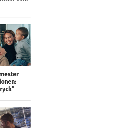
emester
ionen:
ryck”