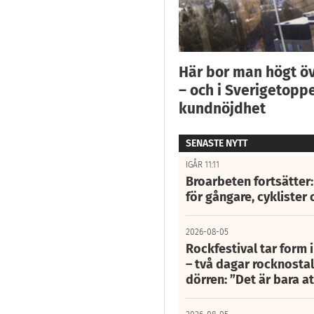
Här bor man högt ö
– och i Sverigetoppe
kundnöjdhet
SENASTE NYTT
IGÅR 11:11
Broarbeten fortsätter
för gångare, cyklister 
2026-08-05
Rockfestival tar form i
– två dagar rocknostalg
dörren: ”Det är bara 