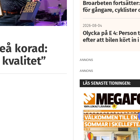
Broarbeten fortsätter
för gångare, cyklister 
2026-08-04
Olycka på E 4: Person t
efter att bilen kört in 
teå korad:
kvalitet”
ANNONS
ANNONS
LÄS SENASTE TIDNINGEN: