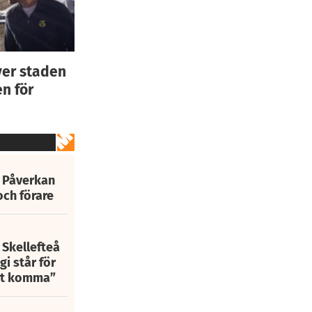
ver staden
n för
: Påverkan
och förare
 Skellefteå
i står för
att komma”