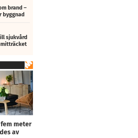
 om brand –
ur byggnad
ill sjukvård
i mitträcket
 fem meter
ades av