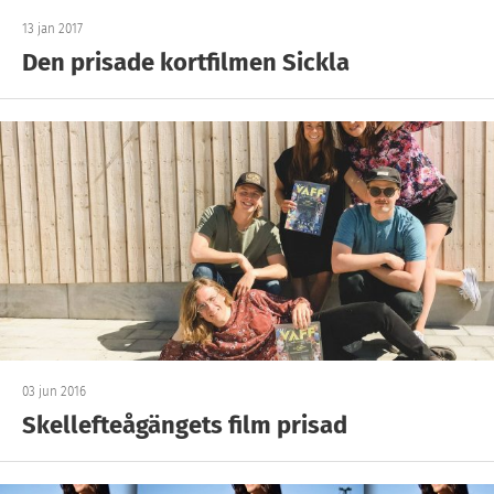
13 jan 2017
Den prisade kortfilmen Sickla
03 jun 2016
Skellefteågängets film prisad