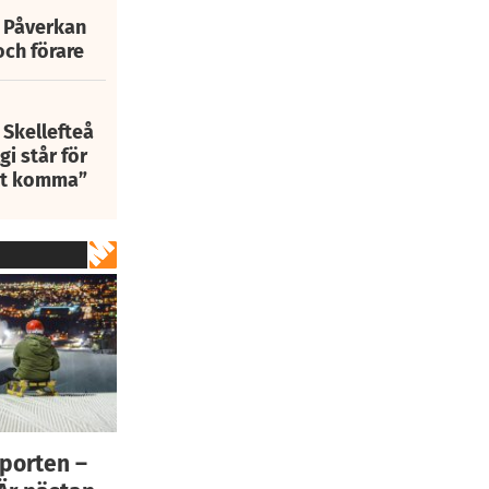
: Påverkan
och förare
 Skellefteå
i står för
att komma”
sporten –