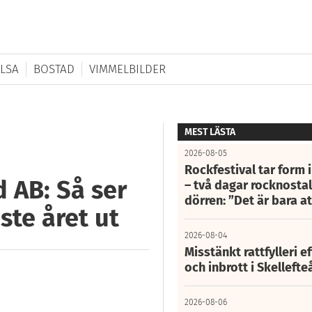
LSA
BOSTAD
VIMMELBILDER
MEST LÄSTA
2026-08-05
Rockfestival tar form i
 AB: Så ser
– två dagar rocknostalg
dörren: ”Det är bara 
ste året ut
2026-08-04
Misstänkt rattfylleri e
och inbrott i Skelleft
2026-08-06