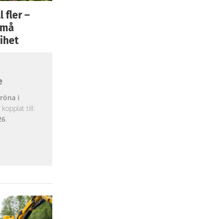
 fler –
 små
ihet
e
röna i
opplat till:
26
.