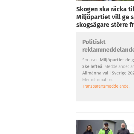
Skogen ska räcka till
Miljöpartiet vill ge
skogsägare större fr
Politiskt
reklammeddeland
Sponsor:
Miljöpartiet de g
Skellefteå
. Meddelandet är k
Allmänna val i Sverige 20
Mer information:
Transparensmeddelande
.