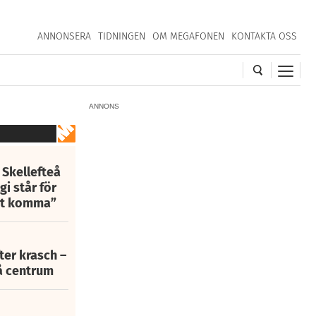
ANNONSERA
TIDNINGEN
OM MEGAFONEN
KONTAKTA OSS
ANNONS
 Skellefteå
i står för
att komma”
fter krasch –
eå centrum