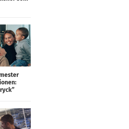
emester
ionen:
ryck”