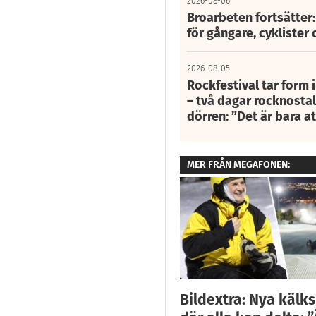
2026-08-06
Broarbeten fortsätter
för gångare, cyklister 
2026-08-05
Rockfestival tar form i
– två dagar rocknostalg
dörren: ”Det är bara 
MER FRÅN MEGAFONEN:
Bildextra: Nya kälk