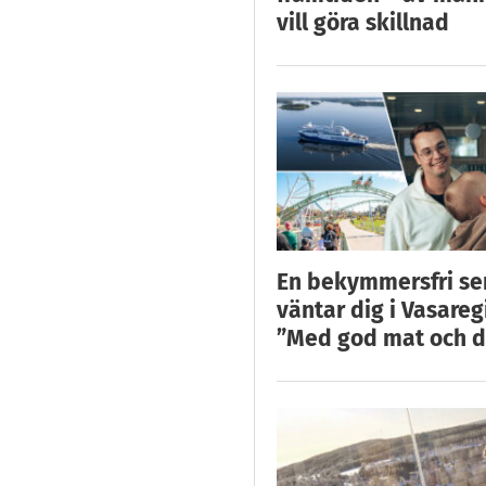
vill göra skillnad
En bekymmersfri s
väntar dig i Vasareg
”Med god mat och d