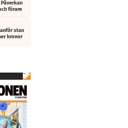
: Påverkan
och förare
tanför stan
ner kronor