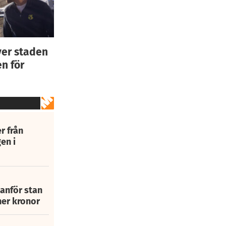
ver staden
n för
r från
en i
tanför stan
ner kronor