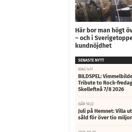
Här bor man högt ö
– och i Sverigetoppe
kundnöjdhet
SENASTE NYTT
IDAG 14:11
BILDSPEL: Vimmelbilde
Tribute to Rock-fredag
Skellefteå 7/8 2026
IGÅR 10:22
Juli på Hemnet: Villa u
såld för över tio miljo