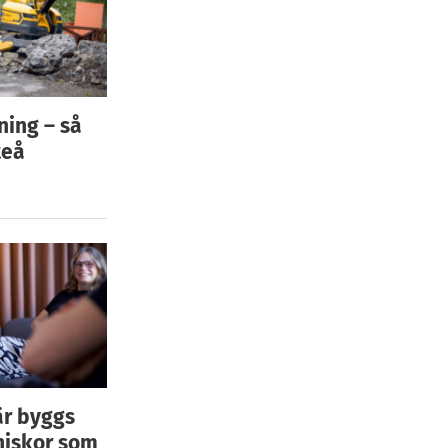
ning – så
teå
är byggs
niskor som