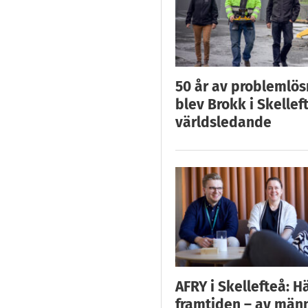
50 år av problemlös
blev Brokk i Skellef
världsledande
AFRY i Skellefteå: H
framtiden – av män