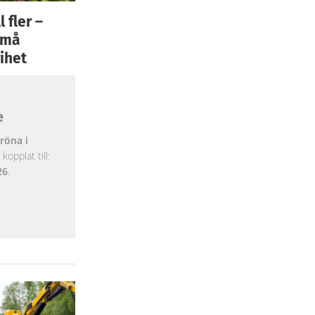
 fler –
 små
ihet
e
röna i
opplat till:
26
.