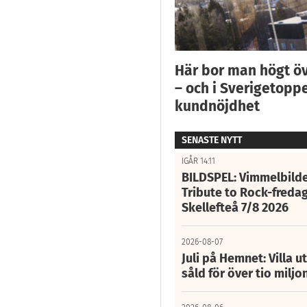
Här bor man högt ö
– och i Sverigetoppe
kundnöjdhet
SENASTE NYTT
IGÅR 14:11
BILDSPEL: Vimmelbilde
Tribute to Rock-fredag
Skellefteå 7/8 2026
2026-08-07
Juli på Hemnet: Villa u
såld för över tio miljo