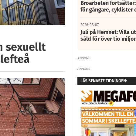
Broarbeten fortsätter
för gångare, cyklister 
2026-08-07
Juli på Hemnet: Villa u
såld för över tio miljo
h sexuellt
lefteå
ANNONS
ANNONS
LÄS SENASTE TIDNINGEN: