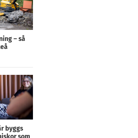
ning – så
teå
är byggs
niskor som