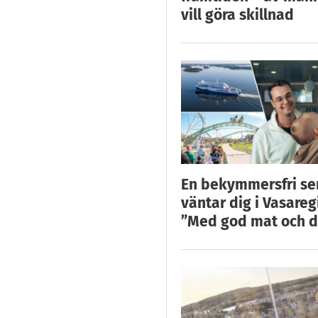
vill göra skillnad
En bekymmersfri s
väntar dig i Vasareg
”Med god mat och d