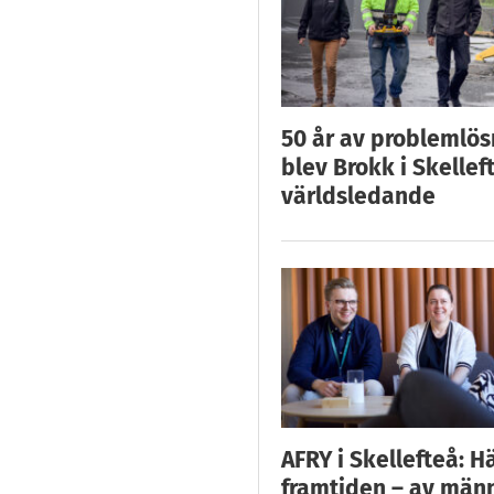
50 år av problemlös
blev Brokk i Skellef
världsledande
AFRY i Skellefteå: H
framtiden – av män