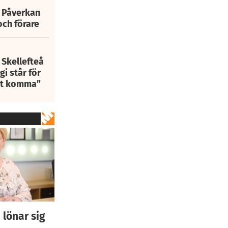
: Påverkan
och förare
 Skellefteå
i står för
att komma”
 lönar sig