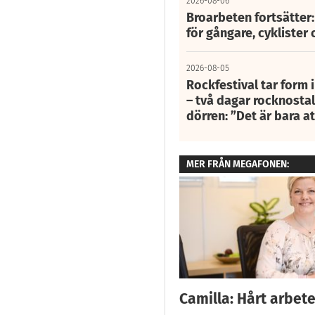
2026-08-06
Broarbeten fortsätter
för gångare, cyklister 
2026-08-05
Rockfestival tar form i
– två dagar rocknostalg
dörren: ”Det är bara 
MER FRÅN MEGAFONEN:
Camilla: Hårt arbete