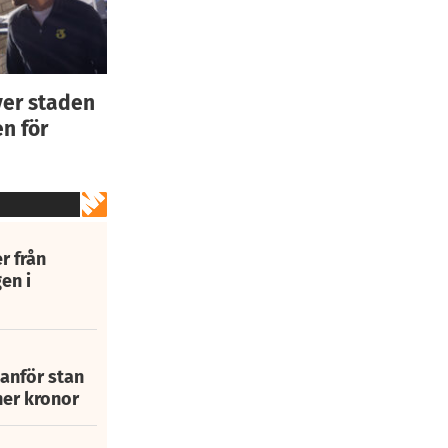
ver staden
n för
r från
en i
tanför stan
ner kronor