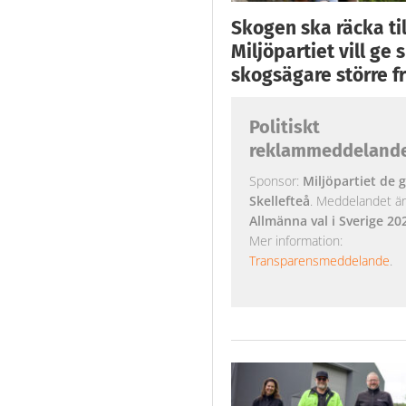
Skogen ska räcka till
Miljöpartiet vill ge
skogsägare större fr
Politiskt
reklammeddeland
Sponsor:
Miljöpartiet de g
Skellefteå
. Meddelandet är k
Allmänna val i Sverige 20
Mer information:
Transparensmeddelande
.