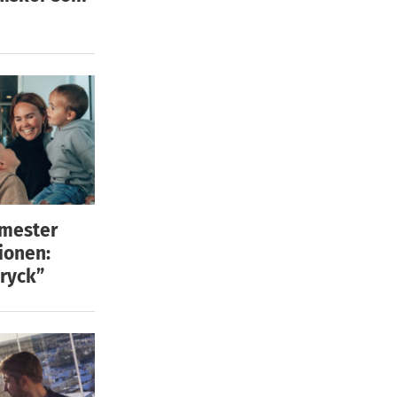
emester
ionen:
ryck”