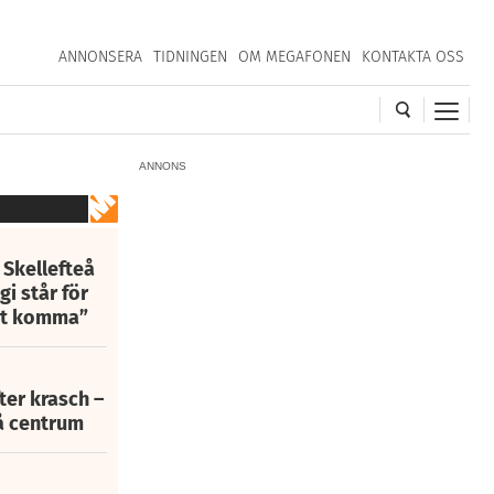
ANNONSERA
TIDNINGEN
OM MEGAFONEN
KONTAKTA OSS
ANNONS
 Skellefteå
i står för
att komma”
fter krasch –
eå centrum