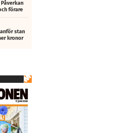
: Påverkan
och förare
tanför stan
ner kronor