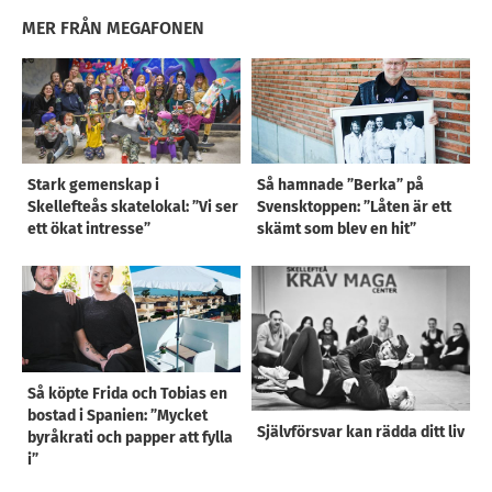
MER FRÅN MEGAFONEN
Stark gemenskap i
Så hamnade ”Berka” på
Skellefteås skatelokal: ”Vi ser
Svensktoppen: ”Låten är ett
ett ökat intresse”
skämt som blev en hit”
Så köpte Frida och Tobias en
bostad i Spanien: ”Mycket
Självförsvar kan rädda ditt liv
byråkrati och papper att fylla
i”