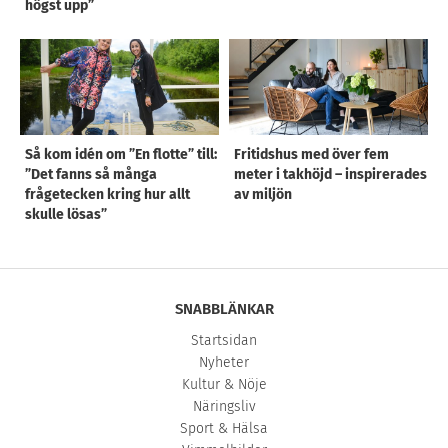
högst upp”
Så kom idén om ”En flotte” till:
Fritidshus med över fem
”Det fanns så många
meter i takhöjd – inspirerades
frågetecken kring hur allt
av miljön
skulle lösas”
SNABBLÄNKAR
Startsidan
Nyheter
Kultur & Nöje
Näringsliv
Sport & Hälsa