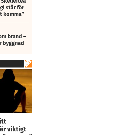
 Skellefteå
i står för
att komma”
 om brand –
ur byggnad
itt
r viktigt