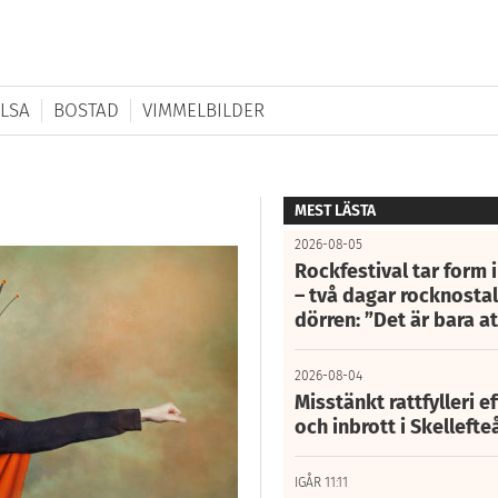
LSA
BOSTAD
VIMMELBILDER
MEST LÄSTA
2026-08-05
Rockfestival tar form i
– två dagar rocknostalg
dörren: ”Det är bara 
2026-08-04
Misstänkt rattfylleri e
och inbrott i Skelleft
IGÅR 11:11