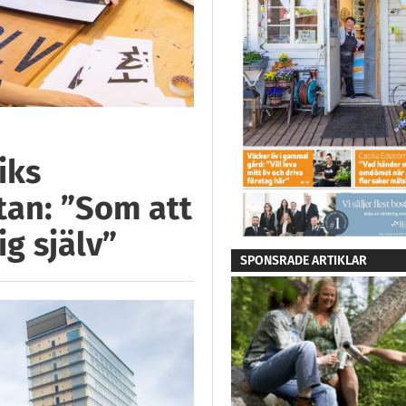
iks
stan: ”Som att
g själv”
SPONSRADE ARTIKLAR