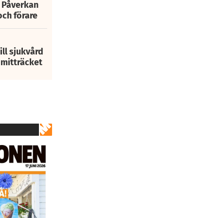
: Påverkan
och förare
ill sjukvård
i mitträcket