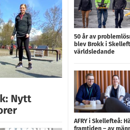
50 år av problemlös
blev Brokk i Skellef
världsledande
k: Nytt
orer
AFRY i Skellefteå: H
framtiden – av män