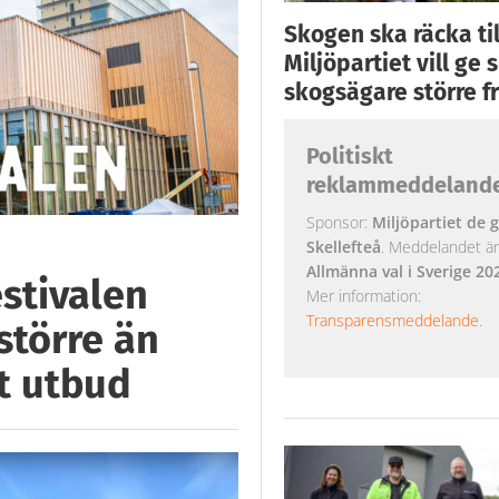
Skogen ska räcka till
Miljöpartiet vill ge
skogsägare större fr
Politiskt
reklammeddeland
Sponsor:
Miljöpartiet de g
Skellefteå
. Meddelandet är k
Allmänna val i Sverige 20
estivalen
Mer information:
Transparensmeddelande
.
 större än
t utbud