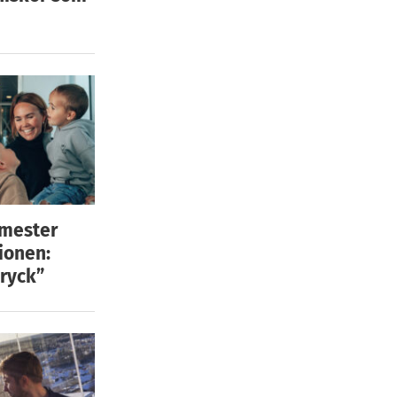
emester
ionen:
ryck”