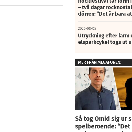
Rockfestival tar form i
– två dagar rocknostalg
dörren: ”Det är bara 
2026-08-05
Utryckning efter larm
elsparkcykel togs ut 
MER FRÅN MEGAFONEN:
Så tog Omid sig ur s
spelberoende: “Det ä