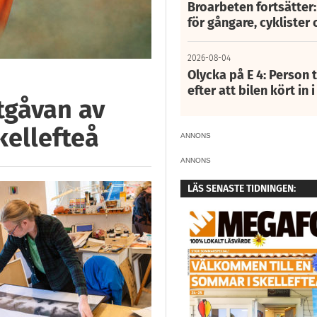
Broarbeten fortsätter
för gångare, cyklister 
2026-08-04
Olycka på E 4: Person t
efter att bilen kört in 
tgåvan av
kellefteå
ANNONS
ANNONS
LÄS SENASTE TIDNINGEN: