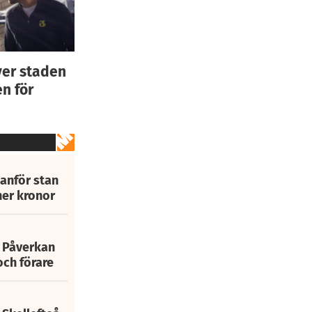
ver staden
n för
tanför stan
ner kronor
: Påverkan
och förare