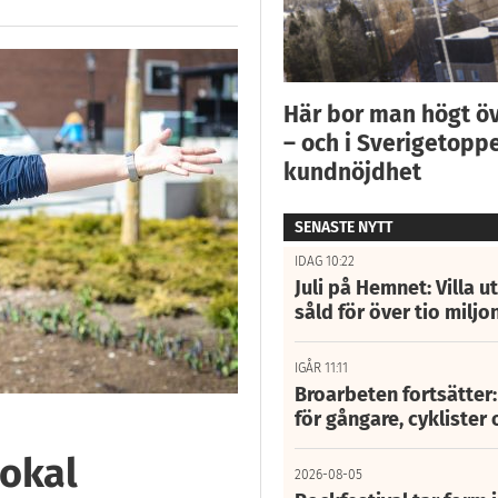
Här bor man högt ö
– och i Sverigetoppe
kundnöjdhet
SENASTE NYTT
IDAG 10:22
Juli på Hemnet: Villa u
såld för över tio miljo
IGÅR 11:11
Broarbeten fortsätter
för gångare, cyklister 
lokal
2026-08-05