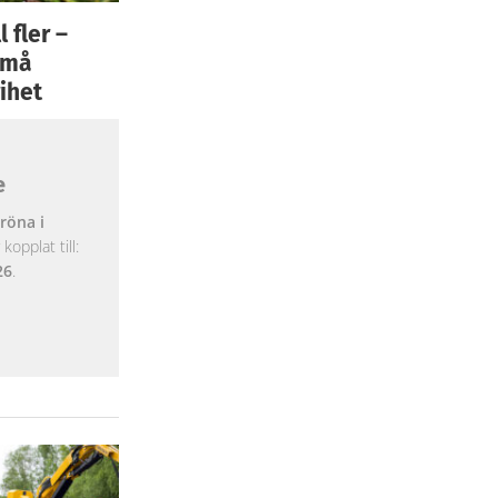
 fler –
 små
ihet
e
röna i
opplat till:
26
.