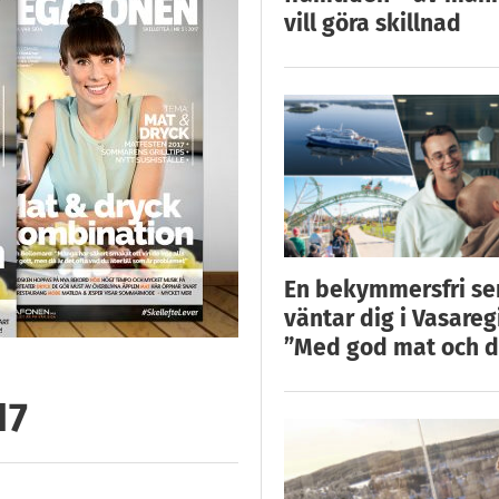
vill göra skillnad
En bekymmersfri s
väntar dig i Vasareg
”Med god mat och d
17