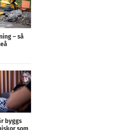
ning – så
teå
är byggs
niskor som