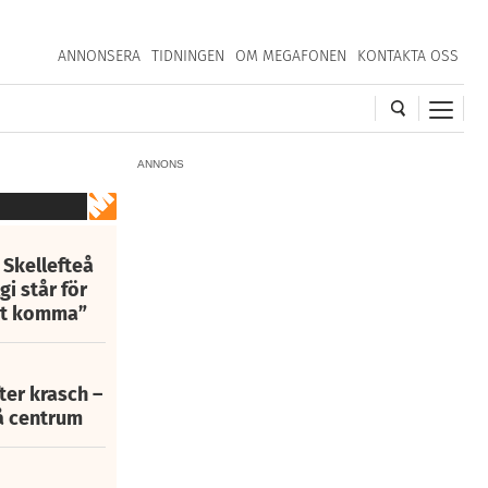
ANNONSERA
TIDNINGEN
OM MEGAFONEN
KONTAKTA OSS
ANNONS
 Skellefteå
i står för
att komma”
fter krasch –
eå centrum