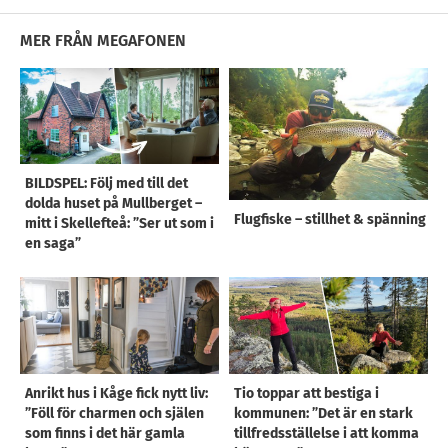
MER FRÅN MEGAFONEN
BILDSPEL: Följ med till det
dolda huset på Mullberget –
Flugfiske – stillhet & spänning
mitt i Skellefteå: ”Ser ut som i
en saga”
Anrikt hus i Kåge fick nytt liv:
Tio toppar att bestiga i
”Föll för charmen och själen
kommunen: ”Det är en stark
som finns i det här gamla
tillfredsställelse i att komma