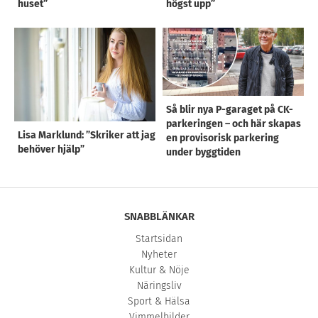
huset”
högst upp”
Så blir nya P-garaget på CK-
parkeringen – och här skapas
Lisa Marklund: ”Skriker att jag
en provisorisk parkering
behöver hjälp”
under byggtiden
SNABBLÄNKAR
Startsidan
Nyheter
Kultur & Nöje
Näringsliv
Sport & Hälsa
Vimmelbilder