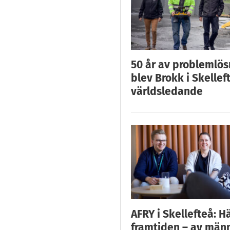
50 år av problemlös
blev Brokk i Skellef
världsledande
AFRY i Skellefteå: H
framtiden – av män