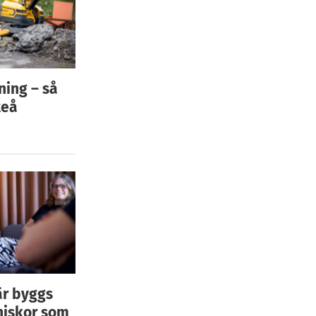
ning – så
teå
är byggs
niskor som