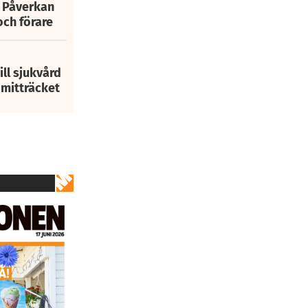
: Påverkan
och förare
ill sjukvård
i mitträcket