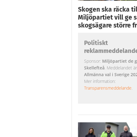
Skogen ska räcka till
Miljöpartiet vill ge
skogsägare större fr
Politiskt
reklammeddeland
Sponsor:
Miljöpartiet de g
Skellefteå
. Meddelandet är k
Allmänna val i Sverige 20
Mer information:
Transparensmeddelande
.