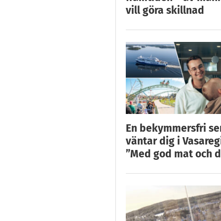
vill göra skillnad
En bekymmersfri s
väntar dig i Vasareg
”Med god mat och d