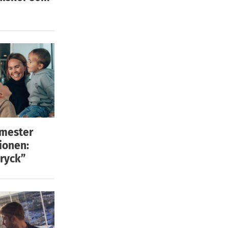
emester
ionen:
ryck”