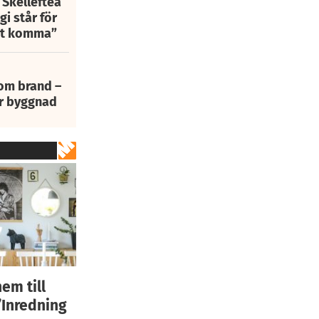
 Skellefteå
i står för
att komma”
 om brand –
ur byggnad
em till
”Inredning