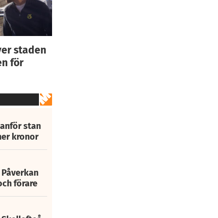
ver staden
n för
tanför stan
ner kronor
: Påverkan
och förare