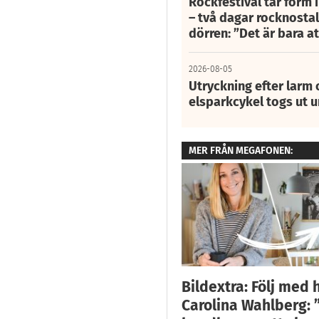
Rockfestival tar form i
– två dagar rocknostalg
dörren: ”Det är bara 
2026-08-05
Utryckning efter larm
elsparkcykel togs ut 
MER FRÅN MEGAFONEN:
Bildextra: Följ med h
Carolina Wahlberg: 