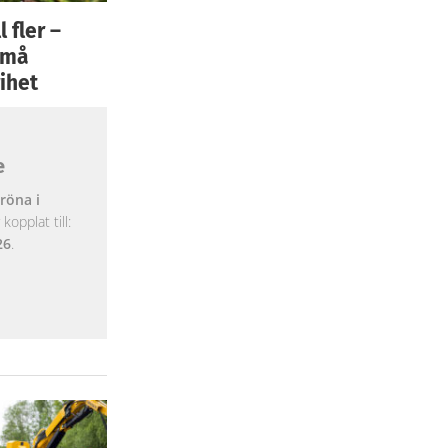
 fler –
 små
ihet
e
röna i
opplat till:
26
.