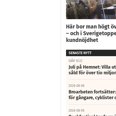
Här bor man högt ö
– och i Sverigetoppe
kundnöjdhet
SENASTE NYTT
IGÅR 10:22
Juli på Hemnet: Villa u
såld för över tio miljo
2026-08-06
Broarbeten fortsätter
för gångare, cyklister 
2026-08-05