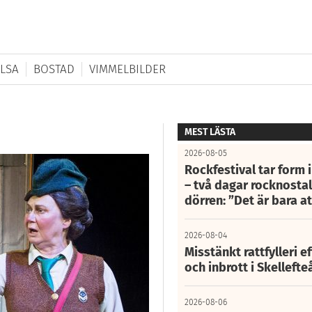
LSA
BOSTAD
VIMMELBILDER
MEST LÄSTA
2026-08-05
Rockfestival tar form i
– två dagar rocknostalg
dörren: ”Det är bara 
2026-08-04
Misstänkt rattfylleri e
och inbrott i Skelleft
2026-08-06