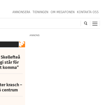
ANNONSERA
TIDNINGEN
OM MEGAFONEN
KONTAKTA OSS
ANNONS
 Skellefteå
i står för
att komma”
fter krasch –
eå centrum