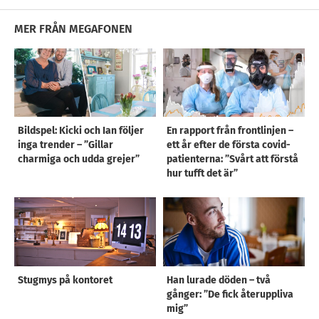
MER FRÅN MEGAFONEN
Bildspel: Kicki och Ian följer
En rapport från frontlinjen –
inga trender – ”Gillar
ett år efter de första covid-
charmiga och udda grejer”
patienterna: ”Svårt att förstå
hur tufft det är”
Stugmys på kontoret
Han lurade döden – två
gånger: ”De fick återuppliva
mig”