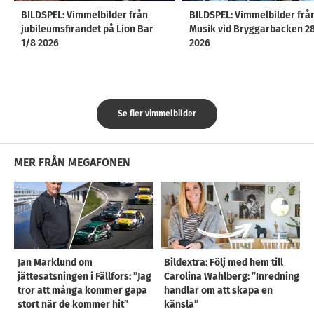
BILDSPEL: Vimmelbilder från
BILDSPEL: Vimmelbilder frå
jubileumsfirandet på Lion Bar
Musik vid Bryggarbacken 2
1/8 2026
2026
Se fler vimmelbilder
MER FRÅN MEGAFONEN
Jan Marklund om
Bildextra: Följ med hem till
jättesatsningen i Fällfors: ”Jag
Carolina Wahlberg: ”Inredning
tror att många kommer gapa
handlar om att skapa en
stort när de kommer hit”
känsla”