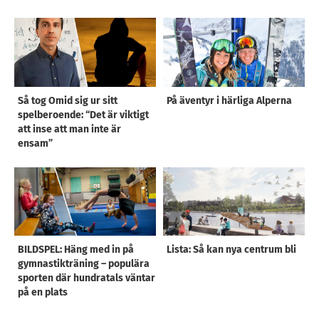
Så tog Omid sig ur sitt
På äventyr i härliga Alperna
spelberoende: “Det är viktigt
att inse att man inte är
ensam”
BILDSPEL: Häng med in på
Lista: Så kan nya centrum bli
gymnastikträning – populära
sporten där hundratals väntar
på en plats