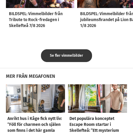
BILDSPEL: Vimmelbilder från
BILDSPEL: Vimmelbilder frå
Tribute to Rock-fredagen i
jubileumsfirandet på Lion B
Skellefteå 7/8 2026
1/8 2026
Se fler vimmelbilder
MER FRÅN MEGAFONEN
Anrikt hus i Kåge fick nytt liv:
Det populära konceptet
”Föll för charmen och själen
Escape Room startar i
som finns i det här gamla
Skellefteå: ”Ett mysterium