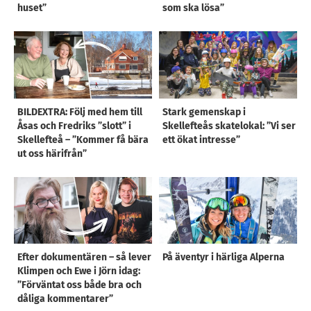
huset”
som ska lösa”
BILDEXTRA: Följ med hem till
Stark gemenskap i
Åsas och Fredriks ”slott” i
Skellefteås skatelokal: ”Vi ser
Skellefteå – ”Kommer få bära
ett ökat intresse”
ut oss härifrån”
Efter dokumentären – så lever
På äventyr i härliga Alperna
Klimpen och Ewe i Jörn idag:
”Förväntat oss både bra och
dåliga kommentarer”