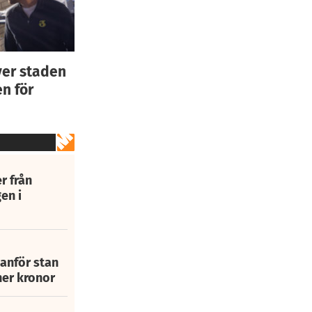
ver staden
n för
r från
en i
tanför stan
ner kronor