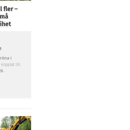
 fler –
 små
ihet
e
röna i
opplat till:
26
.