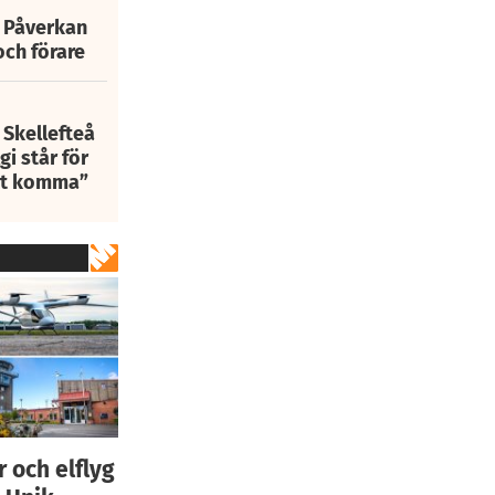
: Påverkan
och förare
 Skellefteå
i står för
att komma”
 och elflyg