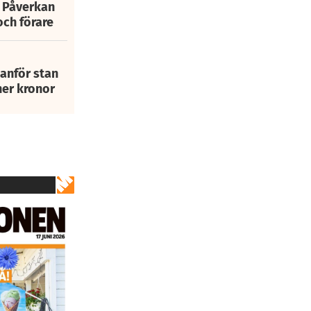
: Påverkan
och förare
tanför stan
ner kronor