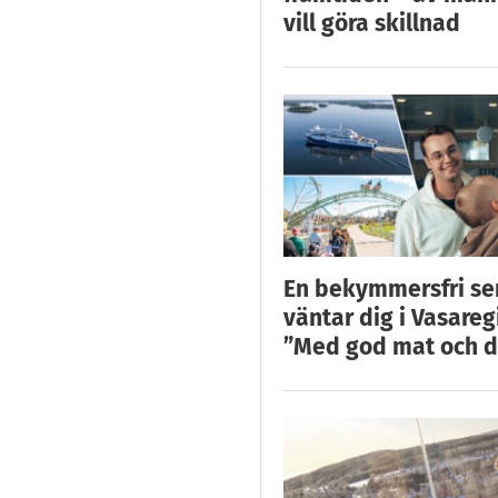
vill göra skillnad
En bekymmersfri s
väntar dig i Vasareg
”Med god mat och d