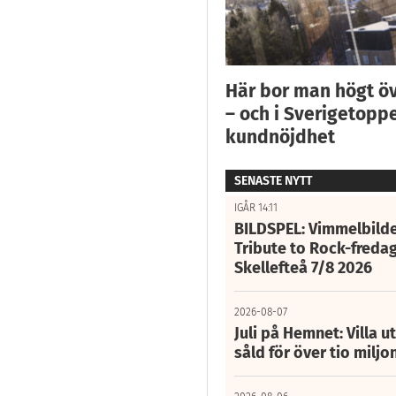
Här bor man högt ö
– och i Sverigetoppe
kundnöjdhet
SENASTE NYTT
IGÅR 14:11
BILDSPEL: Vimmelbilde
Tribute to Rock-fredag
Skellefteå 7/8 2026
2026-08-07
Juli på Hemnet: Villa u
såld för över tio miljo