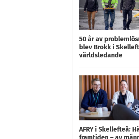
50 år av problemlös
blev Brokk i Skellef
världsledande
AFRY i Skellefteå: H
framtiden – av män