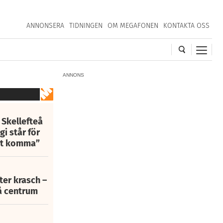
ANNONSERA
TIDNINGEN
OM MEGAFONEN
KONTAKTA OSS
ANNONS
 Skellefteå
i står för
att komma”
fter krasch –
eå centrum