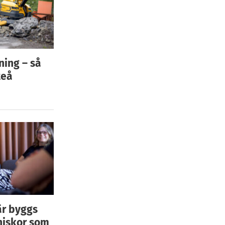
ning – så
teå
är byggs
niskor som