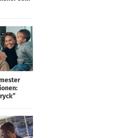
emester
ionen:
ryck”