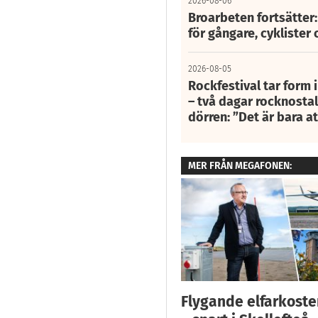
2026-08-06
Broarbeten fortsätter
för gångare, cyklister 
2026-08-05
Rockfestival tar form i
– två dagar rocknostalg
dörren: ”Det är bara 
MER FRÅN MEGAFONEN:
Flygande elfarkoster