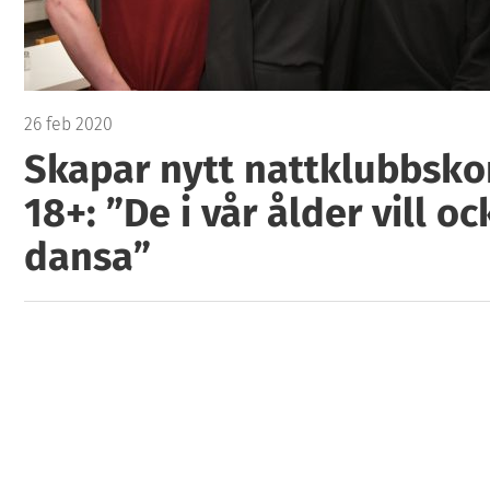
26 feb 2020
Skapar nytt nattklubbsko
18+: ”De i vår ålder vill o
dansa”