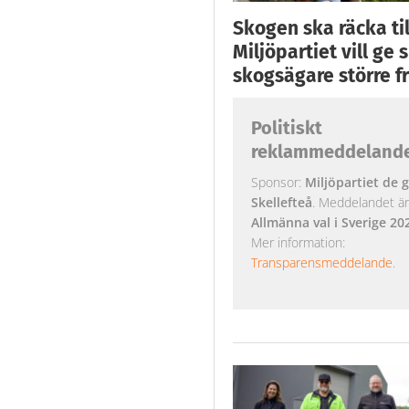
Skogen ska räcka till
Miljöpartiet vill ge
skogsägare större fr
Politiskt
reklammeddeland
Sponsor:
Miljöpartiet de g
Skellefteå
. Meddelandet är k
Allmänna val i Sverige 20
Mer information:
Transparensmeddelande
.