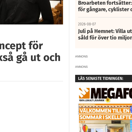
Broarbeten fortsätter
för gångare, cyklister 
2026-08-07
Juli på Hemnet: Villa u
såld för över tio miljo
ncept för
ckså gå ut och
ANNONS
ANNONS
LÄS SENASTE TIDNINGEN: