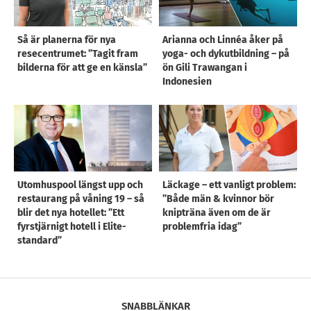
Så är planerna för nya
Arianna och Linnéa åker på
resecentrumet: ”Tagit fram
yoga- och dykutbildning – på
bilderna för att ge en känsla”
ön Gili Trawangan i
Indonesien
Utomhuspool längst upp och
Läckage – ett vanligt problem:
restaurang på våning 19 – så
”Både män & kvinnor bör
blir det nya hotellet: ”Ett
knipträna även om de är
fyrstjärnigt hotell i Elite-
problemfria idag”
standard”
SNABBLÄNKAR