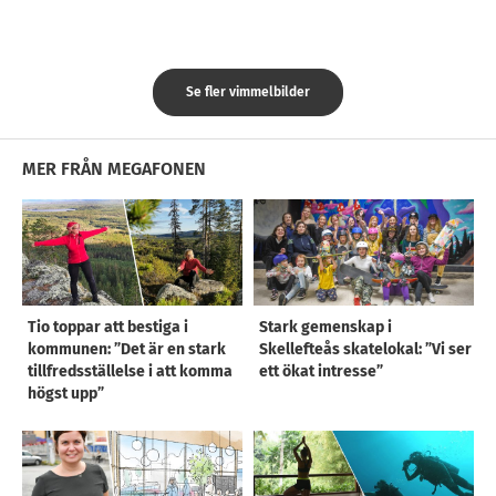
Se fler vimmelbilder
MER FRÅN MEGAFONEN
Tio toppar att bestiga i
Stark gemenskap i
kommunen: ”Det är en stark
Skellefteås skatelokal: ”Vi ser
tillfredsställelse i att komma
ett ökat intresse”
högst upp”