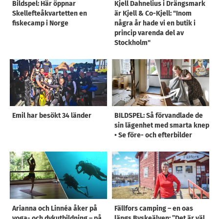
Bildspel: Här öppnar
Kjell Dahnelius i Drängsmark
Skellefteåkvartetten en
är Kjell & Co-Kjell: "Inom
fiskecamp i Norge
några år hade vi en butik i
princip varenda del av
Stockholm"
Emil har besökt 34 länder
BILDSPEL: Så förvandlade de
sin lägenhet med smarta knep
• Se före- och efterbilder
Arianna och Linnéa åker på
Fällfors camping – en oas
yoga- och dykutbildning – på
längs Byskeälven: ”Det är väl