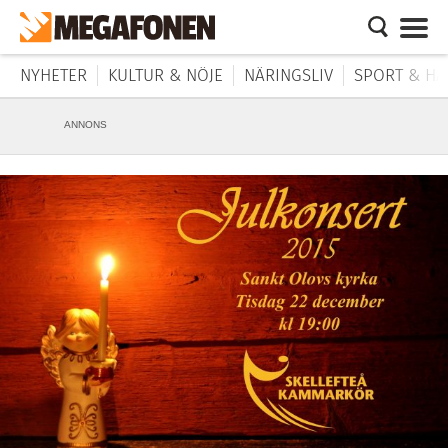
NYHETER
KULTUR & NÖJE
NÄRINGSLIV
SPORT & HÄ
ANNONS