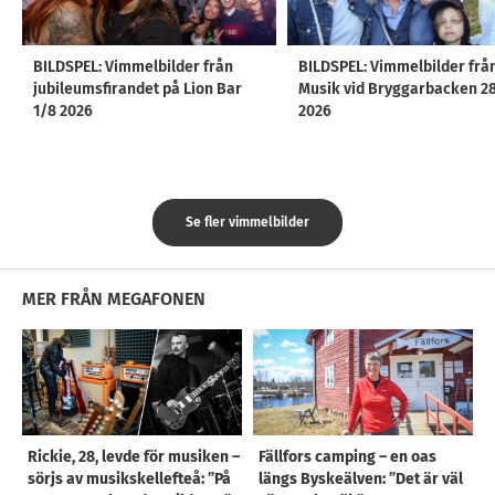
BILDSPEL: Vimmelbilder från
BILDSPEL: Vimmelbilder frå
jubileumsfirandet på Lion Bar
Musik vid Bryggarbacken 2
1/8 2026
2026
Se fler vimmelbilder
MER FRÅN MEGAFONEN
Rickie, 28, levde för musiken –
Fällfors camping – en oas
sörjs av musikskellefteå: ”På
längs Byskeälven: ”Det är väl