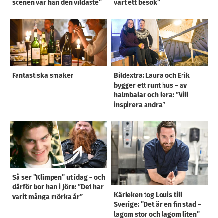
scenen var han den vildaste”
värt ett besök”
Fantastiska smaker
Bildextra: Laura och Erik
bygger ett runt hus – av
halmbalar och lera: ”Vill
inspirera andra”
Så ser ”Klimpen” ut idag – och
därför bor han i Jörn: ”Det har
Kärleken tog Louis till
varit många mörka år”
Sverige: ”Det är en fin stad –
lagom stor och lagom liten”