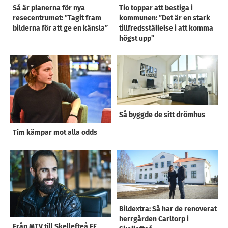
Så är planerna för nya
Tio toppar att bestiga i
resecentrumet: ”Tagit fram
kommunen: ”Det är en stark
bilderna för att ge en känsla”
tillfredsställelse i att komma
högst upp”
Så byggde de sitt drömhus
Tim kämpar mot alla odds
Bildextra: Så har de renoverat
herrgården Carltorp i
Från MTV till Skellefteå FF