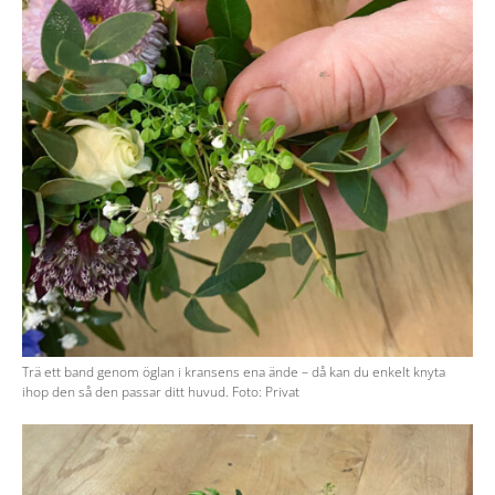
Trä ett band genom öglan i kransens ena ände – då kan du enkelt knyta
ihop den så den passar ditt huvud. Foto: Privat