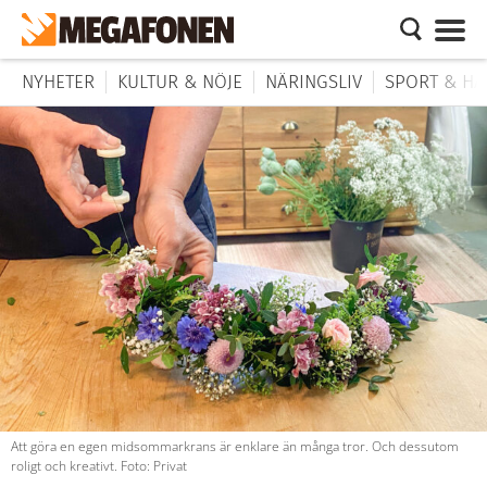
NYHETER
KULTUR & NÖJE
NÄRINGSLIV
SPORT & HÄ
Att göra en egen midsommarkrans är enklare än många tror. Och dessutom
roligt och kreativt. Foto: Privat