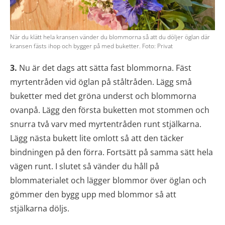
När du klätt hela kransen vänder du blommorna så att du döljer öglan där
kransen fästs ihop och bygger på med buketter. Foto: Privat
3.
Nu är det dags att sätta fast blommorna. Fäst
myrtentråden vid öglan på ståltråden. Lägg små
buketter med det gröna underst och blommorna
ovanpå. Lägg den första buketten mot stommen och
snurra två varv med myrtentråden runt stjälkarna.
Lägg nästa bukett lite omlott så att den täcker
bindningen på den förra. Fortsätt på samma sätt hela
vägen runt. I slutet så vänder du håll på
blommaterialet och lägger blommor över öglan och
gömmer den bygg upp med blommor så att
stjälkarna döljs.