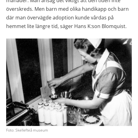
månader. Man ansåg det viktigt att den tiden inte
överskreds. Men barn med olika handikapp och barn
där man övervägde adoption kunde vårdas på
hemmet lite längre tid, säger Hans K:son Blomquist.
Foto: Skellefteå museum