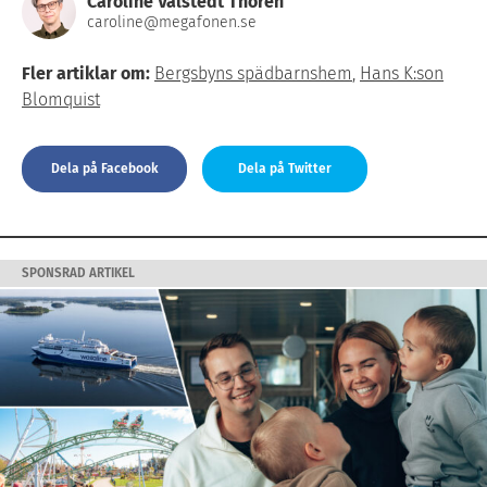
Caroline Valstedt Thorén
caroline@megafonen.se
Fler artiklar om:
Bergsbyns spädbarnshem
,
Hans K:son
Blomquist
Dela på Facebook
Dela på Twitter
SPONSRAD ARTIKEL