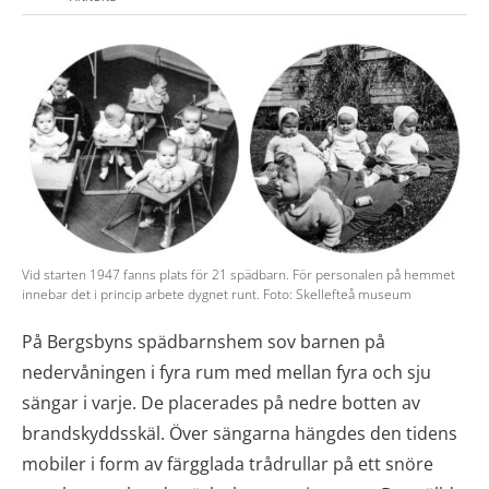
Vid starten 1947 fanns plats för 21 spädbarn. För personalen på hemmet
innebar det i princip arbete dygnet runt. Foto: Skellefteå museum
På Bergsbyns spädbarnshem sov barnen på
nedervåningen i fyra rum med mellan fyra och sju
sängar i varje. De placerades på nedre botten av
brandskyddsskäl. Över sängarna hängdes den tidens
mobiler i form av färgglada trådrullar på ett snöre