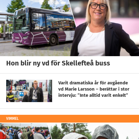
Hon blir ny vd för Skellefteå buss
Varit dramatiska år för avgående
vd Marie Larsson – berättar i stor
intervju: ”Inte alltid varit enkelt”
VIMMEL