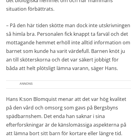
det biologiska hemmet om och när mammans
situation förbättrats.
– På den här tiden skötte man dock inte utskrivningen
så himla bra. Personalen fick knappt ta farväl och det
mottagande hemmet erhöll inte alltid information om
barnet som kunde ha varit värdefull. Barnen knöt ju
an till sköterskorna och det var säkert jobbigt för
båda att helt plötsligt lämna varann, säger Hans.
ANNONS
Hans K:son Blomquist menar att det var hög kvalitet
på den vård och omsorg som gavs på Bergsbyns
spädbarnshem. Det enda han saknar i sina
efterforskningar är de känslomässiga aspekterna på
att lämna bort sitt barn för kortare eller längre tid.