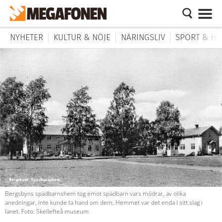
NYHETER
KULTUR & NÖJE
NÄRINGSLIV
SPORT & HÄ
Bergsbyns spädbarnshem tog emot spädbarn vars mödrar, av olika
anedningar, inte kunde ta hand om dem. Hemmet var det enda i sitt slag i
länet. Foto: Skellefteå museum