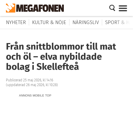
NYHETER
KULTUR & NÖJE
NÄRINGSLIV
SPORT & HÄ
Från snittblommor till mat
och öl – elva nybildade
bolag i Skellefteå
Publicerad 25 maj 2026, kl 14:16
(uppdaterad 26 maj 2026, kl 10:28)
ANNONS MOBILE TOP