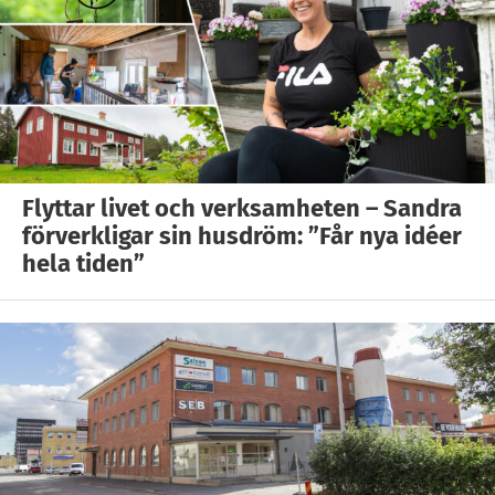
Flyttar livet och verksamheten – Sandra
förverkligar sin husdröm: ”Får nya idéer
hela tiden”