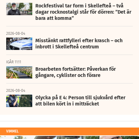
Rockfestival tar form i Skellefteå – två
dagar rocknostalgi står för dörren: ”Det är
bara att komma”
2026-08-04
Misstänkt rattfylleri efter krasch – och
inbrott i Skellefteå centrum
IGÅR 11:11
Broarbeten fortsätter: Påverkan för
gångare, cyklister och förare
2026-08-04
Olycka på E 4: Person till sjukvård efter
att bilen kört in i mitträcket
VIMMEL