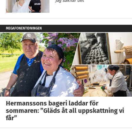
jag saknar det”
MEGAFONENTIDNINGEN
Hermanssons bageri laddar för
sommaren: ”Gläds åt all uppskattning vi
får”