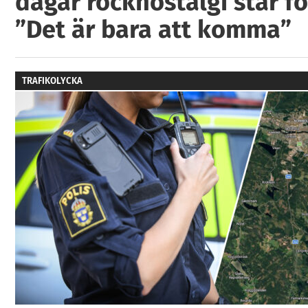
dagar rocknostalgi står fö
”Det är bara att komma”
TRAFIKOLYCKA