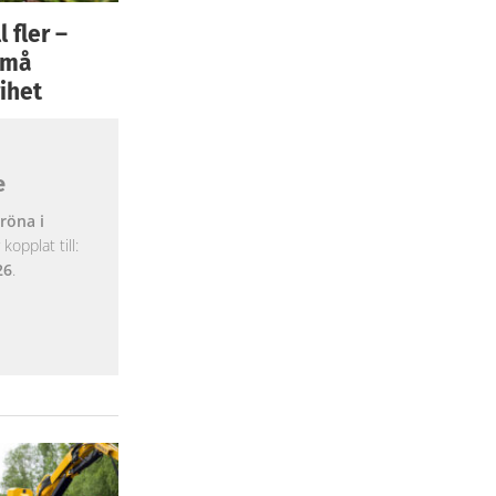
 fler –
 små
ihet
e
röna i
opplat till:
26
.