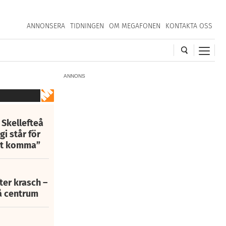
ANNONSERA
TIDNINGEN
OM MEGAFONEN
KONTAKTA OSS
ANNONS
 Skellefteå
i står för
att komma”
fter krasch –
eå centrum