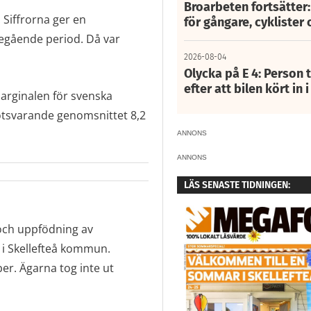
Broarbeten fortsätter
 Siffrorna ger en
för gångare, cyklister 
öregående period. Då var
2026-08-04
Olycka på E 4: Person t
efter att bilen kört in 
marginalen för svenska
motsvarande genomsnittet 8,2
ANNONS
ANNONS
LÄS SENASTE TIDNINGEN:
och uppfödning av
i Skellefteå kommun.
r. Ägarna tog inte ut