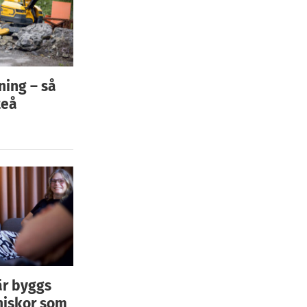
ning – så
teå
är byggs
niskor som