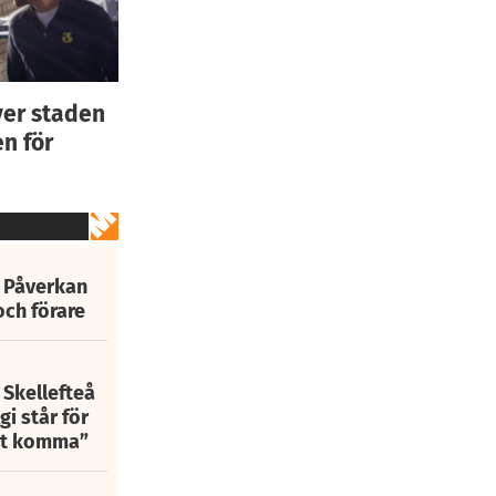
ver staden
n för
: Påverkan
och förare
 Skellefteå
i står för
att komma”