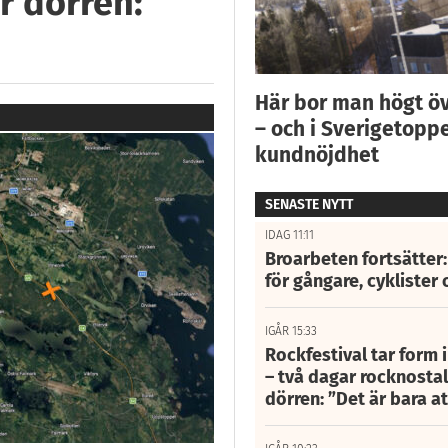
r dörren:
Här bor man högt ö
– och i Sverigetoppe
kundnöjdhet
SENASTE NYTT
IDAG 11:11
Broarbeten fortsätter
för gångare, cyklister 
IGÅR 15:33
Rockfestival tar form i
– två dagar rocknostalg
dörren: ”Det är bara 