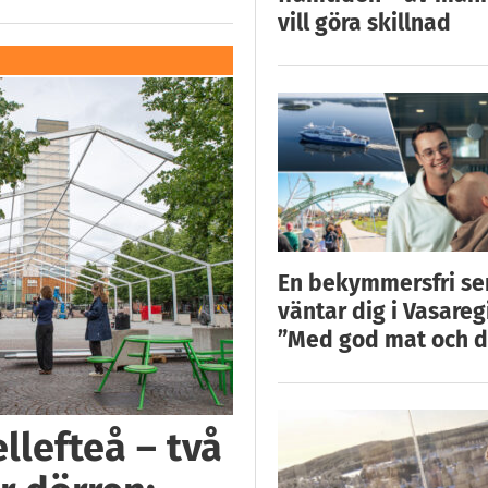
vill göra skillnad
En bekymmersfri s
väntar dig i Vasareg
”Med god mat och d
llefteå – två