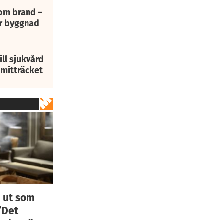
 om brand –
ur byggnad
ill sjukvård
i mitträcket
 ut som
”Det