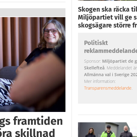
Skogen ska räcka till
Miljöpartiet vill ge
skogsägare större fr
Politiskt
reklammeddeland
Sponsor:
Miljöpartiet de g
Skellefteå
. Meddelandet är k
Allmänna val i Sverige 20
Mer information:
Transparensmeddelande
.
ggs framtiden
öra skillnad