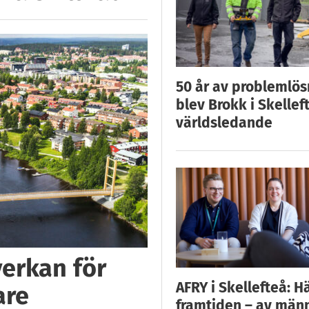
50 år av problemlös
blev Brokk i Skellef
världsledande
verkan för
AFRY i Skellefteå: H
are
framtiden – av män