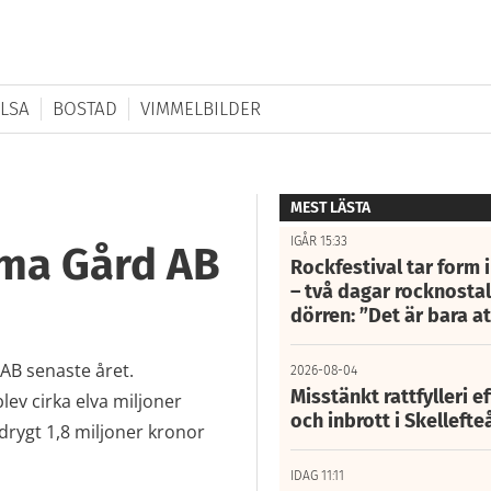
LSA
BOSTAD
VIMMELBILDER
MEST LÄSTA
IGÅR 15:33
ema Gård AB
Rockfestival tar form i
– två dagar rocknostalg
dörren: ”Det är bara 
 AB senaste året.
2026-08-04
Misstänkt rattfylleri e
v cirka elva miljoner
och inbrott i Skelleft
drygt 1,8 miljoner kronor
IDAG 11:11