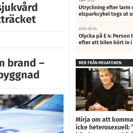
IGÅR 10:23
 sjukvård
Utryckning efter larm
elsparkcykel togs ut 
tträcket
2026-08-04
Olycka på E 4: Person t
efter att bilen kört in 
m brand –
MER FRÅN MEGAFONEN:
 byggnad
Mirja om att komma
icke heterosexuell: 