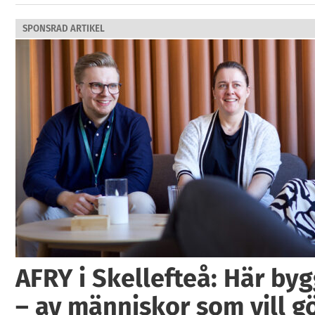
SPONSRAD ARTIKEL
AFRY i Skellefteå: Här by
– av människor som vill g