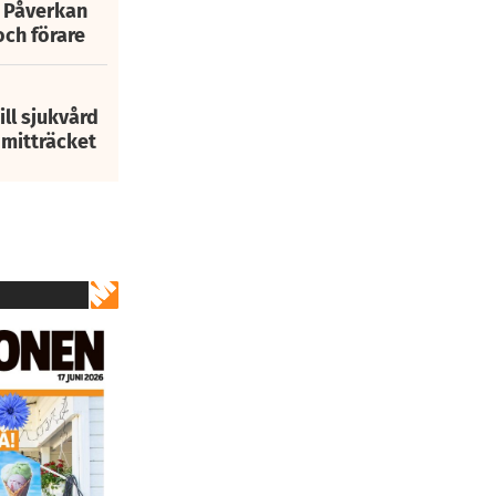
: Påverkan
och förare
ill sjukvård
i mitträcket