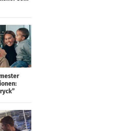
emester
ionen:
ryck”