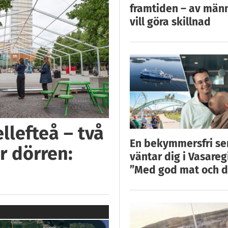
framtiden – av män
vill göra skillnad
llefteå – två
En bekymmersfri s
r dörren:
väntar dig i Vasareg
”Med god mat och d