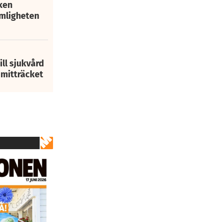
ken
mligheten
ill sjukvård
i mitträcket