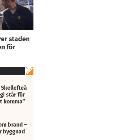
ver staden
n för
 Skellefteå
i står för
att komma”
 om brand –
ur byggnad