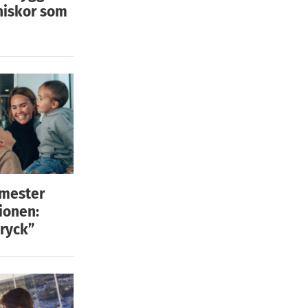
niskor som
emester
ionen:
ryck”