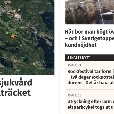
Här bor man högt ö
– och i Sverigetoppe
kundnöjdhet
SENASTE NYTT
IDAG 15:33
Rockfestival tar form i
– två dagar rocknostalg
 sjukvård
dörren: ”Det är bara 
tträcket
IDAG 10:23
Utryckning efter larm
elsparkcykel togs ut 