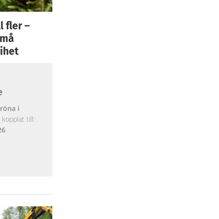
 fler –
 små
ihet
e
röna i
opplat till:
26
.