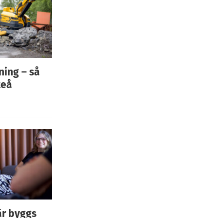
ning – så
teå
är byggs