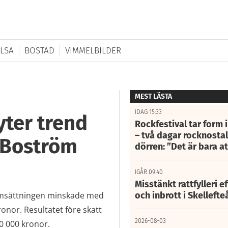
LSA
BOSTAD
VIMMELBILDER
MEST LÄSTA
IDAG 15:33
yter trend
Rockfestival tar form i
– två dagar rocknostalg
r Boström
dörren: ”Det är bara 
IGÅR 09:40
Misstänkt rattfylleri e
 omsättningen minskade med
och inbrott i Skelleft
onor. Resultatet före skatt
2026-08-03
0 000 kronor.