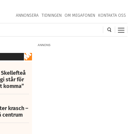
ANNONSERA
TIDNINGEN
OM MEGAFONEN
KONTAKTA OSS
ANNONS
 Skellefteå
i står för
att komma”
fter krasch –
eå centrum