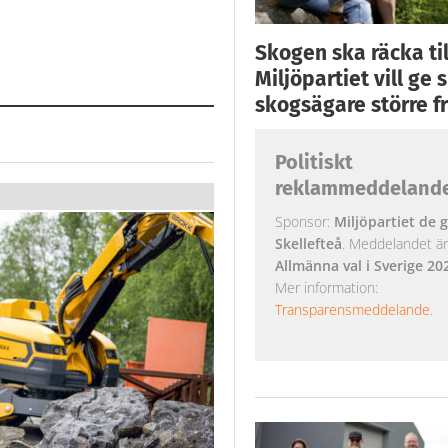
Skogen ska räcka till
Miljöpartiet vill ge
skogsägare större fr
Politiskt
reklammeddeland
Sponsor:
Miljöpartiet de g
Skellefteå
. Meddelandet är k
Allmänna val i Sverige 20
Mer information:
Transparensmeddelande
.