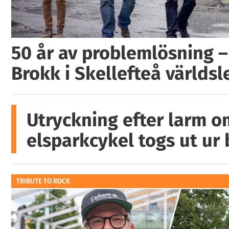
50 år av problemlösning –
Brokk i Skellefteå världs
Utryckning efter larm o
elsparkcykel togs ut ur
TRIBUTE TO ROCK