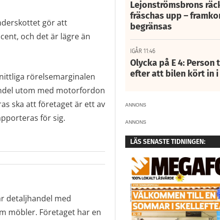
Lejonströmsbrons räc
fräschas upp – framko
derskottet gör att
begränsas
cent, och det är lägre än
IGÅR 11:46
Olycka på E 4: Person t
efter att bilen kört in 
nittliga rörelsemarginalen
jhandel utom med motorfordon
s ska att företaget är ett av
ANNONS
apporteras för sig.
ANNONS
LÄS SENASTE TIDNINGEN:
r detaljhandel med
tom möbler. Företaget har en