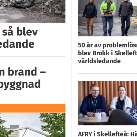
 så blev
ledande
50 år av problemlös
blev Brokk i Skellef
världsledande
m brand –
 byggnad
AFRY i Skellefteå: H