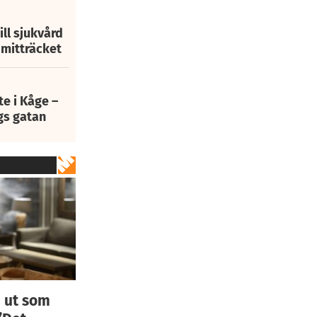
ill sjukvård
i mitträcket
e i Kåge –
gs gatan
 ut som