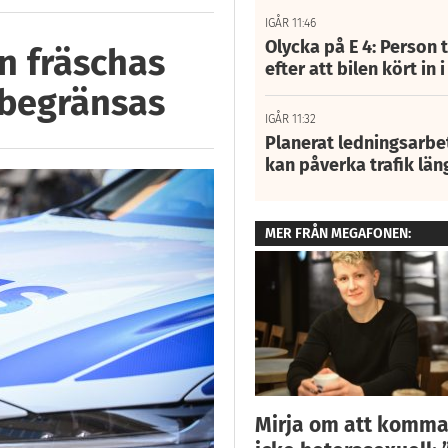
IGÅR 11:46
Olycka på E 4: Person t
n fräschas
efter att bilen kört in 
 begränsas
IGÅR 11:32
Planerat ledningsarbet
kan påverka trafik län
MER FRÅN MEGAFONEN:
Mirja om att komma