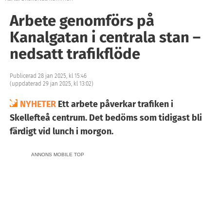
Arbete genomförs på
Kanalgatan i centrala stan –
nedsatt trafikflöde
Publicerad 28 jan 2025, kl 15:46
(uppdaterad 29 jan 2025, kl 13:02)
NYHETER
Ett arbete påverkar trafiken i
Skellefteå centrum. Det bedöms som tidigast bli
färdigt vid lunch i morgon.
ANNONS MOBILE TOP