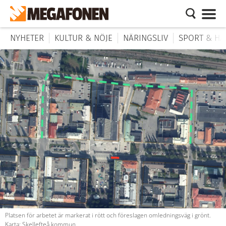
NYHETER
KULTUR & NÖJE
NÄRINGSLIV
SPORT & HÄ
Platsen för arbetet är markerat i rött och föreslagen omledningsväg i grönt.
Karta: Skellefteå kommun