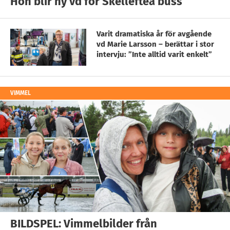
Hon blir ny vd för Skellefteå buss
Varit dramatiska år för avgående
vd Marie Larsson – berättar i stor
intervju: ”Inte alltid varit enkelt”
VIMMEL
BILDSPEL: Vimmelbilder från