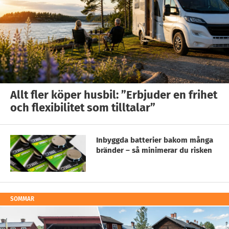
Allt fler köper husbil: ”Erbjuder en frihet
och flexibilitet som tilltalar”
Inbyggda batterier bakom många
bränder – så minimerar du risken
SOMMAR