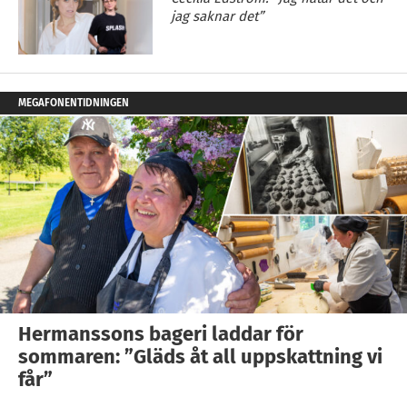
jag saknar det”
MEGAFONENTIDNINGEN
Hermanssons bageri laddar för
sommaren: ”Gläds åt all uppskattning vi
får”