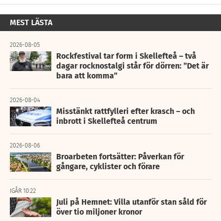
MEST LÄSTA
2026-08-05
Rockfestival tar form i Skellefteå – två
dagar rocknostalgi står för dörren: ”Det är
bara att komma”
2026-08-04
Misstänkt rattfylleri efter krasch – och
inbrott i Skellefteå centrum
2026-08-06
Broarbeten fortsätter: Påverkan för
gångare, cyklister och förare
IGÅR 10:22
Juli på Hemnet: Villa utanför stan såld för
över tio miljoner kronor