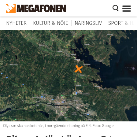
NYHETER
KULTUR & NÖJE
NÄRINGSLIV
SPORT & HÄ
Olyckan ska ha skett här, i norrgående riktning på E 4. Foto: Google