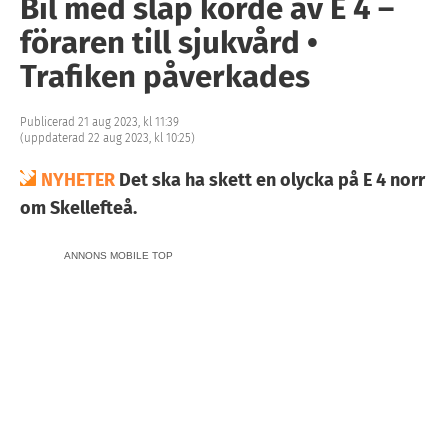
Bil med släp körde av E 4 –
föraren till sjukvård •
Trafiken påverkades
Publicerad 21 aug 2023, kl 11:39
(uppdaterad 22 aug 2023, kl 10:25)
NYHETER
Det ska ha skett en olycka på E 4 norr
om Skellefteå.
ANNONS MOBILE TOP