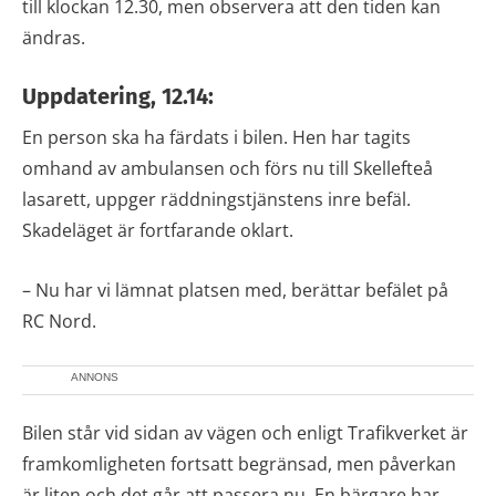
till klockan 12.30, men observera att den tiden kan
ändras.
Uppdatering, 12.14:
En person ska ha färdats i bilen. Hen har tagits
omhand av ambulansen och förs nu till Skellefteå
lasarett, uppger räddningstjänstens inre befäl.
Skadeläget är fortfarande oklart.
– Nu har vi lämnat platsen med, berättar befälet på
RC Nord.
ANNONS
Bilen står vid sidan av vägen och enligt Trafikverket är
framkomligheten fortsatt begränsad, men påverkan
är liten och det går att passera nu. En bärgare har