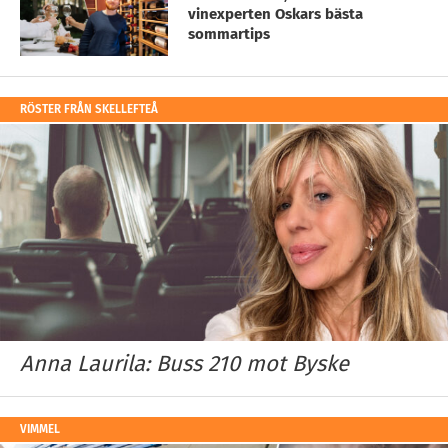
vinexperten Oskars bästa
sommartips
RÖSTER FRÅN SKELLEFTEÅ
Anna Laurila: Buss 210 mot Byske
VIMMEL