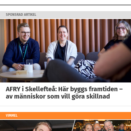
SPONSRAD ARTIKEL
AFRY i Skellefteå: Här byggs framtiden –
av människor som vill göra skillnad
VIMMEL