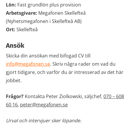
Lön:
Fast grundlön plus provision
Arbetsgivare:
Megafonen Skellefteå
(Nyhetsmegafonen i Skellefteå AB)
Ort:
Skellefteå
Ansök
Skicka din ansökan med bifogad CV till
info@megafonen.se
. Skriv några rader om vad du
gjort tidigare, och varför du är intresserad av det här
jobbet.
Frågor?
Kontakta Peter Ziolkowski, säljchef,
070 – 608
60 16
,
peter@megafonen.se
Urval och intervjuer sker löpande.