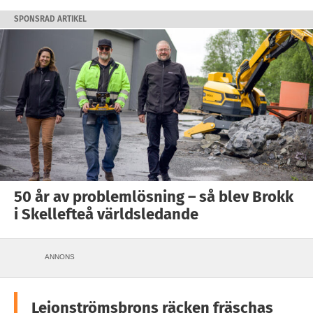
SPONSRAD ARTIKEL
50 år av problemlösning – så blev Brokk
i Skellefteå världsledande
ANNONS
Lejonströmsbrons räcken fräschas