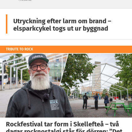
Utryckning efter larm om brand –
elsparkcykel togs ut ur byggnad
TRIBUTE TO ROCK
Rockfestival tar form i Skellefteå – två
dagar rocknostalgi står för dörren: ”Det