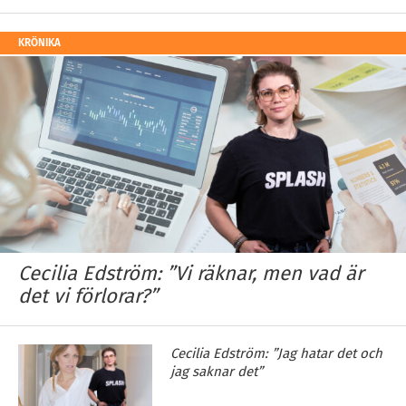
KRÖNIKA
Cecilia Edström: ”Vi räknar, men vad är
det vi förlorar?”
Cecilia Edström: ”Jag hatar det och
jag saknar det”