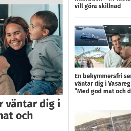
vill göra skillnad
En bekymmersfri s
väntar dig i Vasareg
”Med god mat och d
 väntar dig i
mat och