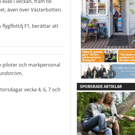
äll i veckan, fram till
ret, även över Västerbotten.
ygflottilj F1, berättar att
de piloter och markpersonal
Sundström.
SPONSRADE ARTIKLAR
torsdagar vecka 4, 6, 7 och