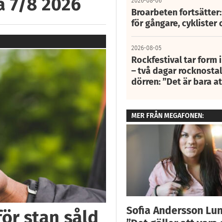
å 7/8 2026
2026-08-06
Broarbeten fortsätter
för gångare, cyklister 
2026-08-05
Rockfestival tar form i
– två dagar rocknostalg
dörren: ”Det är bara 
MER FRÅN MEGAFONEN:
Sofia Andersson Lu
för stan såld