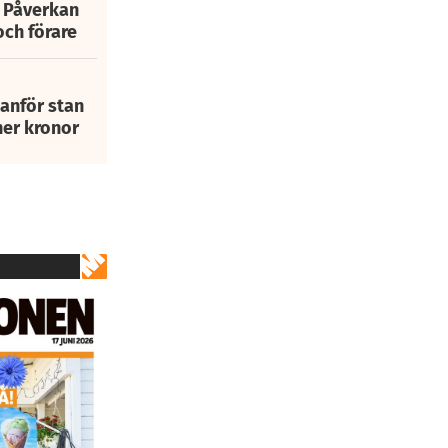
: Påverkan
och förare
tanför stan
ner kronor