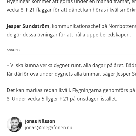
Flygningar kommer att göras under en månad framåt, en kv
vecka 8. F 21 flaggar för att dånet kan höras i kvällsmörk
Jesper Sundström
, kommunikationschef på Norrbottens fl
de gör dessa övningar för att hålla uppe beredskapen.
ANNONS
– Vi ska kunna verka dygnet runt, alla dagar på året. Bå
får därför öva under dygnets alla timmar, säger Jesper 
Det kan märkas redan ikväll. Flygningarna genomförs på 
8. Under vecka 5 flyger F 21 på onsdagen istället.
Jonas Nilsson
jonas@megafonen.nu