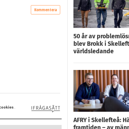
50 år av problemlös
blev Brokk i Skellef
världsledande
AFRY i Skellefteå: H
framtiden – av män