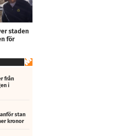
ver staden
n för
r från
en i
tanför stan
ner kronor