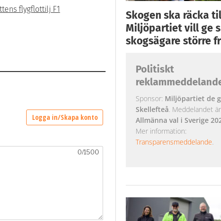
ens flygflottilj F1
Skogen ska räcka till
Miljöpartiet vill ge
skogsägare större fr
Politiskt
reklammeddeland
Sponsor:
Miljöpartiet de g
Skellefteå
. Meddelandet är k
Allmänna val i Sverige 20
Mer information:
Transparensmeddelande
.