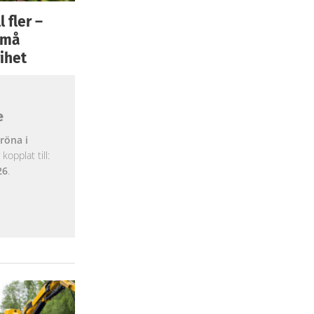
 fler –
 små
ihet
e
röna i
opplat till:
26
.