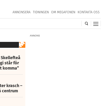
ANNONSERA
TIDNINGEN
OM MEGAFONEN
KONTAKTA OSS
ANNONS
 Skellefteå
i står för
att komma”
fter krasch –
eå centrum