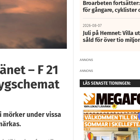
Broarbeten fortsätter
för gångare, cyklister 
2026-08-07
Juli på Hemnet: Villa u
såld för över tio miljo
ANNONS
änet – F 21
ANNONS
flygschemat
LÄS SENASTE TIDNINGEN:
 i mörker under vissa
märkas.