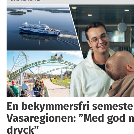
En bekymmersfri semester
Vasaregionen: ”Med god 
dryck”