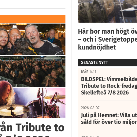
Här bor man högt ö
– och i Sverigetoppe
kundnöjdhet
SENASTE NYTT
IGÅR 14:11
BILDSPEL: Vimmelbilde
Tribute to Rock-fredag
Skellefteå 7/8 2026
2026-08-07
Juli på Hemnet: Villa u
såld för över tio miljo
ån Tribute to