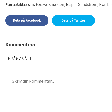
Fler artiklar om:
Försvarsmakten
,
Jesper Sundström
,
Norrbott
Dela på Facebook
Dela på Twitter
Kommentera