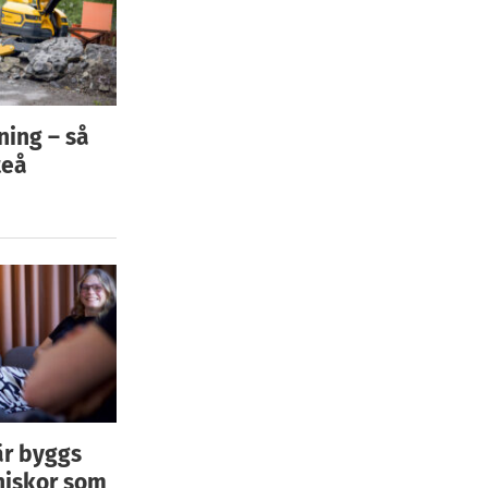
ning – så
teå
är byggs
niskor som