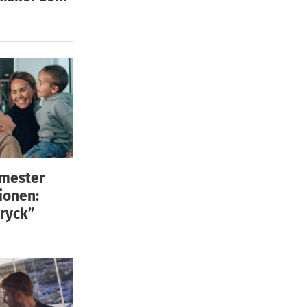
emester
ionen:
ryck”