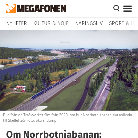
NYHETER
KULTUR & NÖJE
NÄRINGSLIV
SPORT & HÄ
Bild från en Trafikverket-film från 2020, om hur Norrbotniabanan ska anlända
till Skellefteå. Foto: Skärmdump
Om Norrbotniabanan: