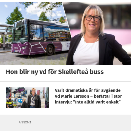
Hon blir ny vd för Skellefteå buss
Varit dramatiska år för avgående
vd Marie Larsson – berättar i stor
intervju: ”Inte alltid varit enkelt”
ANNONS