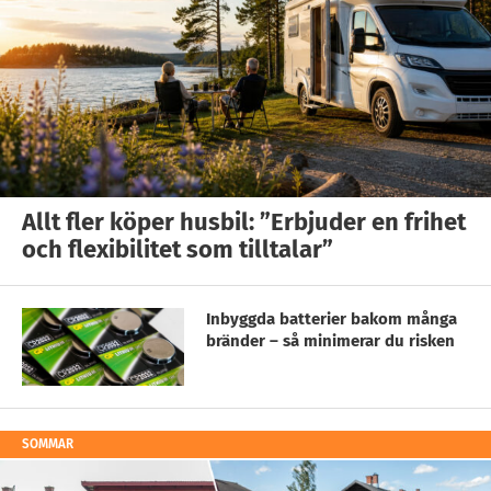
Allt fler köper husbil: ”Erbjuder en frihet
och flexibilitet som tilltalar”
Inbyggda batterier bakom många
bränder – så minimerar du risken
SOMMAR