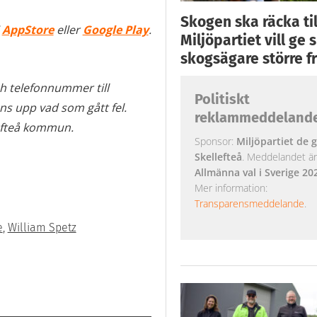
Skogen ska räcka till
i
AppStore
eller
Google Play
.
Miljöpartiet vill ge
skogsägare större fr
h telefonnummer till
Politiskt
ns upp vad som gått fel.
reklammeddeland
llefteå kommun.
Sponsor:
Miljöpartiet de g
Skellefteå
. Meddelandet är k
Allmänna val i Sverige 20
Mer information:
Transparensmeddelande
.
e
,
William Spetz