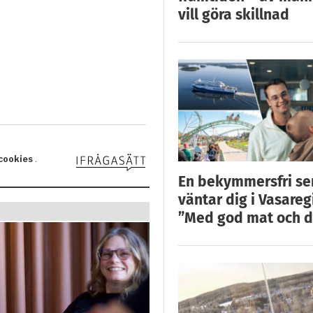
vill göra skillnad
En bekymmersfri s
väntar dig i Vasareg
”Med god mat och d