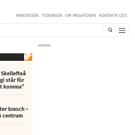
ANNONSERA
TIDNINGEN
OM MEGAFONEN
KONTAKTA OSS
ANNONS
 Skellefteå
i står för
att komma”
fter krasch –
eå centrum