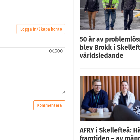
50 år av problemlös
blev Brokk i Skellef
världsledande
AFRY i Skellefteå: H
framtiden – av män