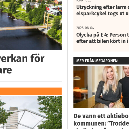
IGÅR 10:23
Utryckning efter larm
elsparkcykel togs ut 
2026-08-04
Olycka på E 4: Person t
efter att bilen kört in 
verkan för
MER FRÅN MEGAFONEN:
are
De vann ett aktiebo
kommunen: ”Trodde i