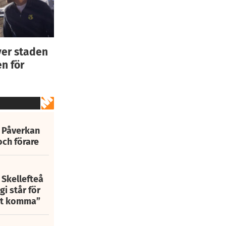
ver staden
n för
: Påverkan
och förare
 Skellefteå
i står för
att komma”