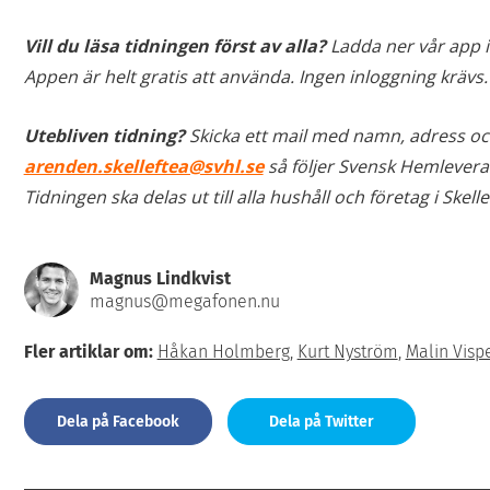
Vill du läsa tidningen först av alla?
Ladda ner vår app 
Appen är helt gratis att använda. Ingen inloggning krävs.
Utebliven tidning?
Skicka ett mail med namn, adress oc
arenden.skelleftea@svhl.se
så följer Svensk Hemlevera
Tidningen ska delas ut till alla hushåll och företag i Ske
Magnus Lindkvist
magnus@megafonen.nu
Fler artiklar om:
Håkan Holmberg
,
Kurt Nyström
,
Malin Visp
Dela på Facebook
Dela på Twitter