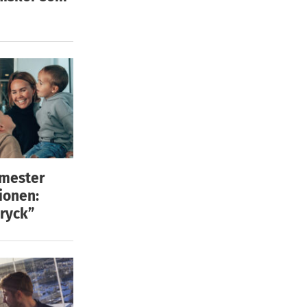
emester
ionen:
ryck”