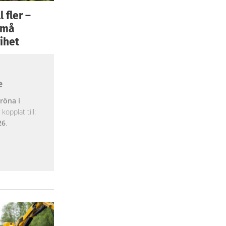
 fler –
 små
ihet
e
röna i
opplat till:
26
.