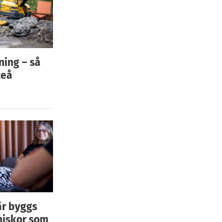
ning – så
teå
är byggs
niskor som