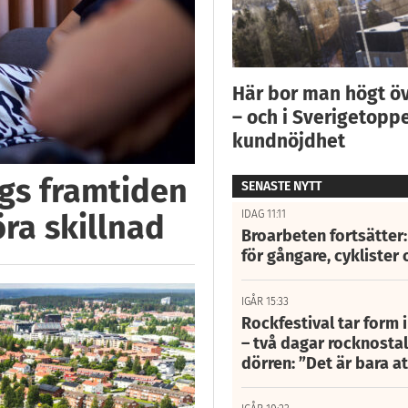
Här bor man högt ö
– och i Sverigetoppe
kundnöjdhet
ggs framtiden
SENASTE NYTT
IDAG 11:11
öra skillnad
Broarbeten fortsätter
för gångare, cyklister 
IGÅR 15:33
Rockfestival tar form i
– två dagar rocknostalg
dörren: ”Det är bara 