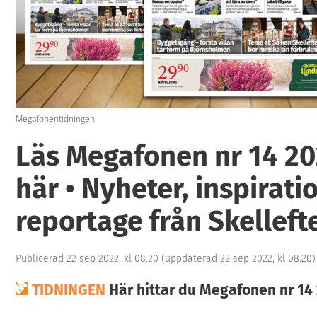
Megafonentidningen
Läs Megafonen nr 14 20
här • Nyheter, inspirati
reportage från Skelleft
Publicerad 22 sep 2022, kl 08:20
(uppdaterad 22 sep 2022, kl 08:20)
TIDNINGEN
Här hittar du Megafonen nr 14 