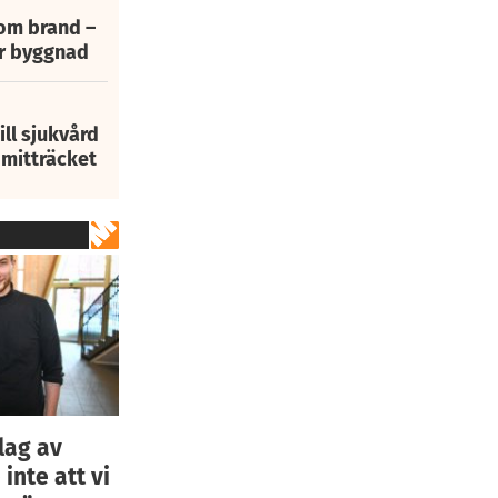
 om brand –
ur byggnad
ill sjukvård
i mitträcket
lag av
nte att vi