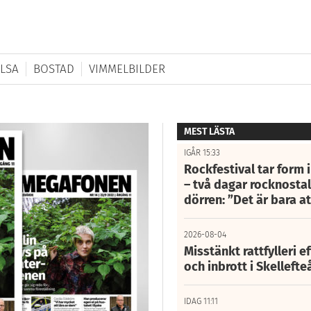
LSA
BOSTAD
VIMMELBILDER
MEST LÄSTA
IGÅR 15:33
Rockfestival tar form i
– två dagar rocknostalg
dörren: ”Det är bara 
2026-08-04
Misstänkt rattfylleri e
och inbrott i Skelleft
IDAG 11:11