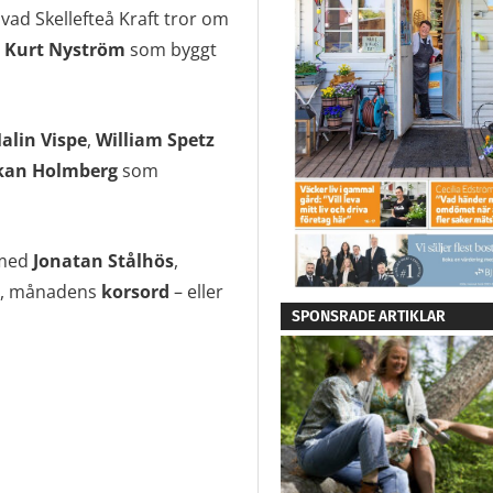
vad Skellefteå Kraft tror om
h
Kurt Nyström
som byggt
alin Vispe
,
William Spetz
kan Holmberg
som
 med
Jonatan Stålhös
,
s, månadens
korsord
– eller
SPONSRADE ARTIKLAR