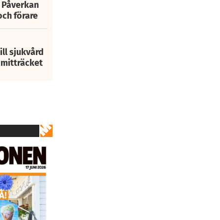
: Påverkan
och förare
ill sjukvård
i mitträcket