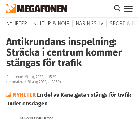
NYHETER
KULTUR & NÖJE
NÄRINGSLIV
SPORT & HÄ
Antikrundans inspelning:
Sträcka i centrum kommer
stängas för trafik
Publicerad 29 aug 2022, kl 15:39
(uppdaterad 30 aug 2022, kl 08:59)
NYHETER
En del av Kanalgatan stängs för trafik
under onsdagen.
ANNONS MOBILE TOP