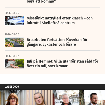
bara att komma”
2026-08-04
Misstänkt rattfylleri efter krasch – och
inbrott i Skellefteå centrum
2026-08-06
Broarbeten fortsätter: Påverkan för
gångare, cyklister och förare
2026-08-07
Juli på Hemnet: Villa utanför stan såld för
över tio miljoner kronor
VALET 2026