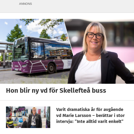
ANNONS
Hon blir ny vd för Skellefteå buss
Varit dramatiska år för avgående
vd Marie Larsson – berättar i stor
intervju: ”Inte alltid varit enkelt”