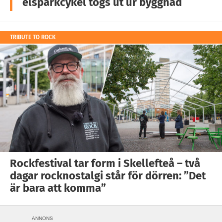
elsparkcykel togs ut ur byggnad
TRIBUTE TO ROCK
Rockfestival tar form i Skellefteå – två
dagar rocknostalgi står för dörren: ”Det
är bara att komma”
ANNONS