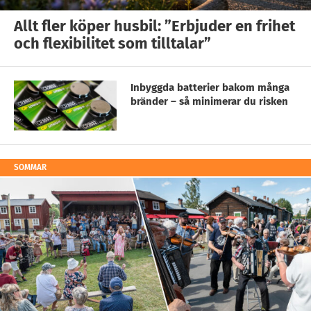
Allt fler köper husbil: ”Erbjuder en frihet
och flexibilitet som tilltalar”
Inbyggda batterier bakom många
bränder – så minimerar du risken
SOMMAR