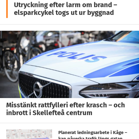
Utryckning efter larm om brand –
elsparkcykel togs ut ur byggnad
Misstänkt rattfylleri efter krasch – och
inbrott i Skellefteå centrum
Planerat ledningsarbete i Kåge –
kan påverka trafik längs gatan