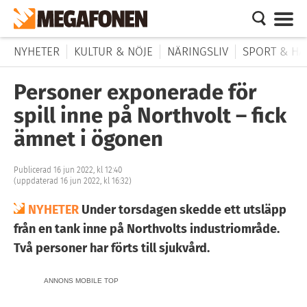
NYHETER
KULTUR & NÖJE
NÄRINGSLIV
SPORT & HÄ
Personer exponerade för
spill inne på Northvolt – fick
ämnet i ögonen
Publicerad 16 jun 2022, kl 12:40
(uppdaterad 16 jun 2022, kl 16:32)
NYHETER
Under torsdagen skedde ett utsläpp
från en tank inne på Northvolts industriområde.
Två personer har förts till sjukvård.
ANNONS MOBILE TOP