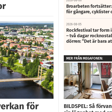
2026-08-06
or
Broarbeten fortsätter
för gångare, cyklister 
2026-08-05
Rockfestival tar form i
– två dagar rocknostalg
dörren: ”Det är bara 
MER FRÅN MEGAFONEN:
verkan för
BILDSPEL: Så förva