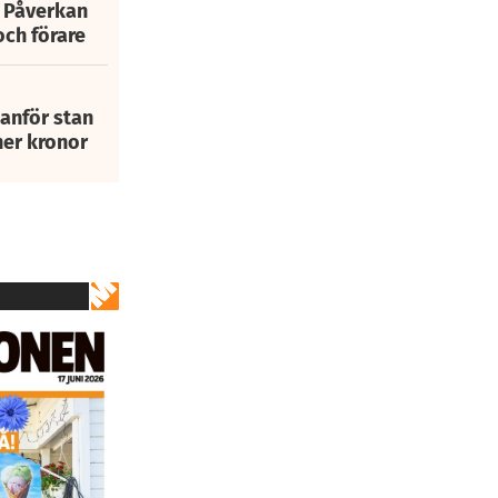
: Påverkan
och förare
tanför stan
ner kronor