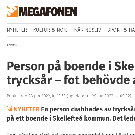
NYHETER
KULTUR & NÖJE
NÄRINGSLIV
SPORT & HÄ
ANNONS
Person på boende i Skel
trycksår – fot behövde
Publicerad 28 jun 2022, kl 13:53
(uppdaterad 29 jun 2022, kl 09:02)
NYHETER
En person drabbades av trycks
på ett boende i Skellefteå kommun. Det ledd