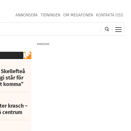
ANNONSERA
TIDNINGEN
OM MEGAFONEN
KONTAKTA OSS
ANNONS
 Skellefteå
i står för
att komma”
fter krasch –
eå centrum