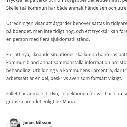
Trycksåret på vård- och omsorgsboendet ledde till att p
Skellefteå kommun har både anmält händelsen och utrett
Utredningen visar att åtgärder behöver sättas in tidigare
på boendet, men inte tidigt nog, och ett trycksår kan fö
en person med flera sjukdomstillstånd.
För att nya, liknande situationer ska kunna hanteras bätt
kommun bland annat sammanställa information om stö
behandling. Utbildning via kommunens Lärcentra, där t
arbetssätt är en del, beskrivs även som fortsatt viktigt.
Fallet har anmälts till Ivo, Inspektionen för vård och o
granska ärendet enligt lex Maria.
Jonas Nilsson