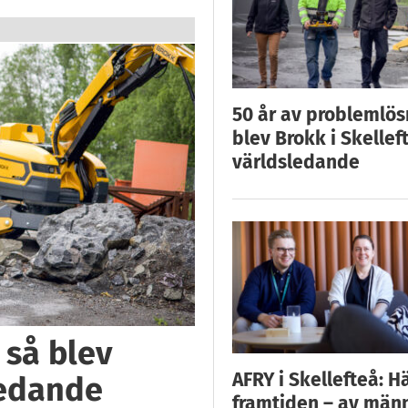
50 år av problemlös
blev Brokk i Skellef
världsledande
 så blev
AFRY i Skellefteå: H
ledande
framtiden – av män