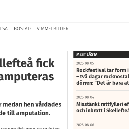
LSA
BOSTAD
VIMMELBILDER
MEST LÄSTA
lefteå fick
2026-08-05
Rockfestival tar form i
 amputeras
– två dagar rocknostalg
dörren: ”Det är bara 
2026-08-04
år medan hen vårdades
Misstänkt rattfylleri e
och inbrott i Skelleft
e till amputation.
2026-08-06