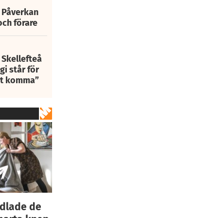
: Påverkan
och förare
 Skellefteå
i står för
att komma”
ndlade de