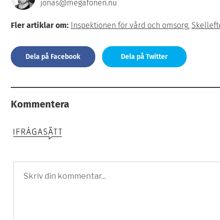
jonas@megafonen.nu
Fler artiklar om:
Inspektionen för vård och omsorg
,
Skellef
Dela på Facebook
Dela på Twitter
Kommentera