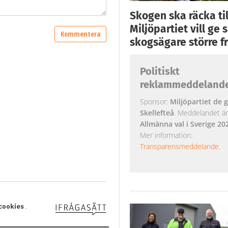
Skogen ska räcka till
Miljöpartiet vill ge
skogsägare större fr
Politiskt
reklammeddeland
Sponsor:
Miljöpartiet de g
Skellefteå
. Meddelandet är k
Allmänna val i Sverige 20
Mer information:
Transparensmeddelande
.