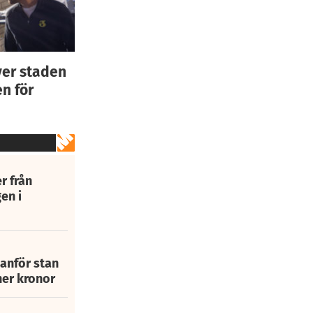
ver staden
n för
r från
en i
tanför stan
ner kronor