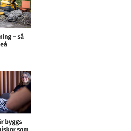
ning – så
teå
är byggs
niskor som