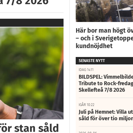
å 7/8 2026
Här bor man högt ö
– och i Sverigetoppe
kundnöjdhet
SENASTE NYTT
IDAG 14:11
BILDSPEL: Vimmelbilde
Tribute to Rock-fredag
Skellefteå 7/8 2026
IGÅR 10:22
Juli på Hemnet: Villa u
såld för över tio miljo
för stan såld