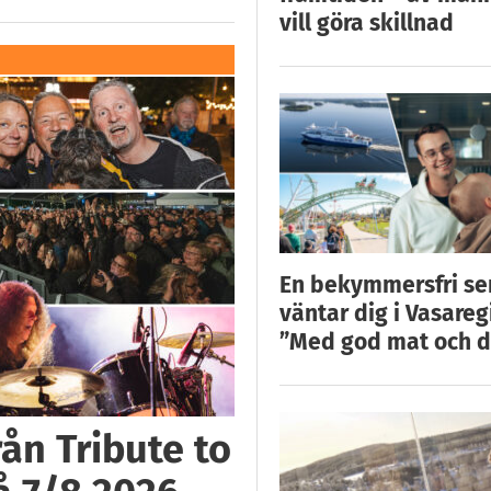
vill göra skillnad
En bekymmersfri s
väntar dig i Vasareg
”Med god mat och d
ån Tribute to