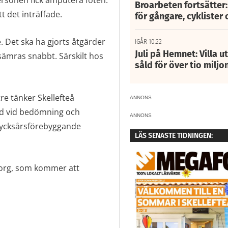
ersonen fick amputera foten.
Broarbeten fortsätter
 det inträffade.
för gångare, cyklister 
. Det ska ha gjorts åtgärder
IGÅR 10:22
Juli på Hemnet: Villa u
rsämras snabbt. Särskilt hos
såld för över tio miljo
re tänker Skellefteå
ANNONS
d vid bedömning och
ANNONS
rycksårsförebyggande
LÄS SENASTE TIDNINGEN:
msorg, som kommer att