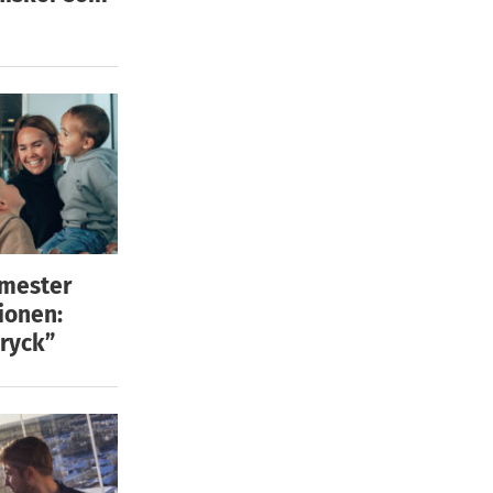
emester
ionen:
ryck”