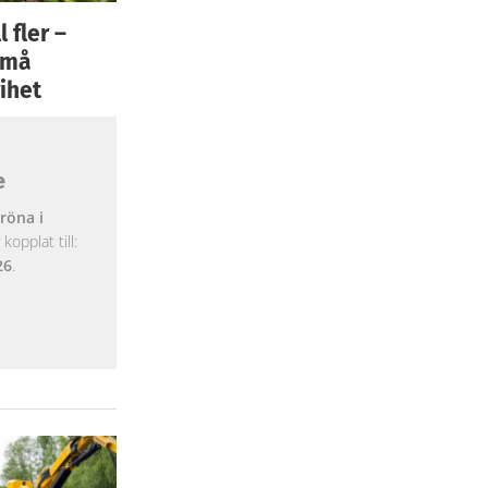
 fler –
 små
ihet
e
röna i
opplat till:
26
.