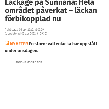
Läckage på Sunnanå: Hela
området påverkat – läckan
förbikopplad nu
Publicerad 06 apr 2022, kl 09:29
(uppdaterad 06 apr 2022, kl 09:36)
NYHETER
En större vattenläcka har uppstått
under onsdagen.
ANNONS MOBILE TOP