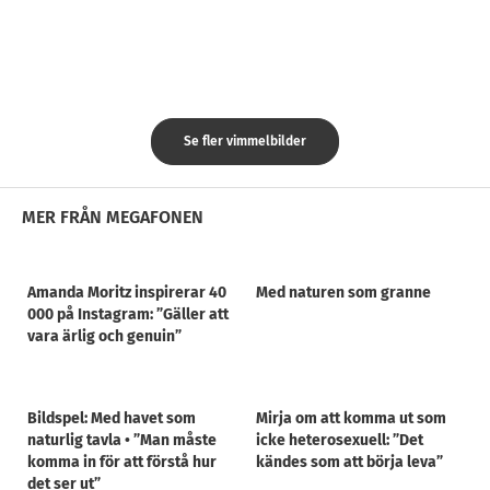
Se fler vimmelbilder
MER FRÅN MEGAFONEN
Amanda Moritz inspirerar 40
Med naturen som granne
000 på Instagram: ”Gäller att
vara ärlig och genuin”
Bildspel: Med havet som
Mirja om att komma ut som
naturlig tavla • ”Man måste
icke heterosexuell: ”Det
komma in för att förstå hur
kändes som att börja leva”
det ser ut”