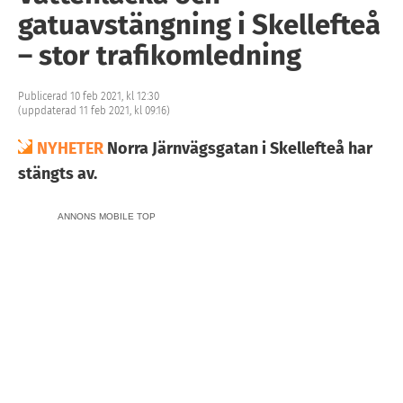
gatuavstängning i Skellefteå
– stor trafikomledning
Publicerad 10 feb 2021, kl 12:30
(uppdaterad 11 feb 2021, kl 09:16)
NYHETER
Norra Järnvägsgatan i Skellefteå har
stängts av.
ANNONS MOBILE TOP