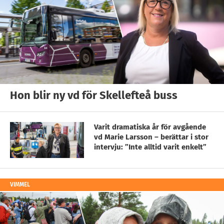
Hon blir ny vd för Skellefteå buss
Varit dramatiska år för avgående
vd Marie Larsson – berättar i stor
intervju: ”Inte alltid varit enkelt”
VIMMEL