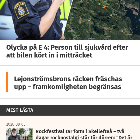
Olycka på E 4: Person till sjukvård efter
att bilen kört in i mitträcket
Lejonströmsbrons räcken fräschas
upp – framkomligheten begränsas
MEST LÄSTA
2026-08-05
Rockfestival tar form i Skellefteå – två
dagar rocknostalgi står för dörren: ”Det är