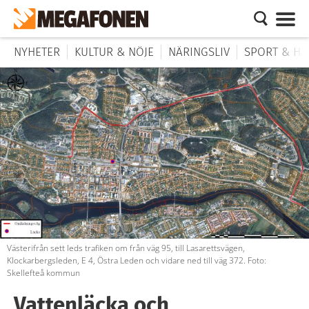
NYHETER
KULTUR & NÖJE
NÄRINGSLIV
SPORT & HÄ
Västerifrån sett leds trafiken om från väg 95, till Lasarettsvägen,
Klockarbergsleden, E 4, Östra Leden och vidare ned till väg 372. Foto:
Skellefteå kommun
Vattenläcka och