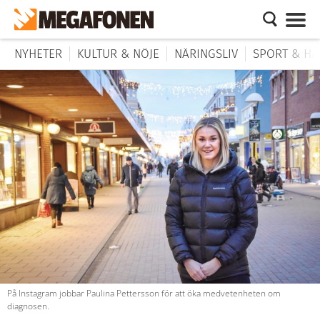
NYHETER
KULTUR & NÖJE
NÄRINGSLIV
SPORT & HÄ
På Instagram jobbar Paulina Pettersson för att öka medvetenheten om
diagnosen.