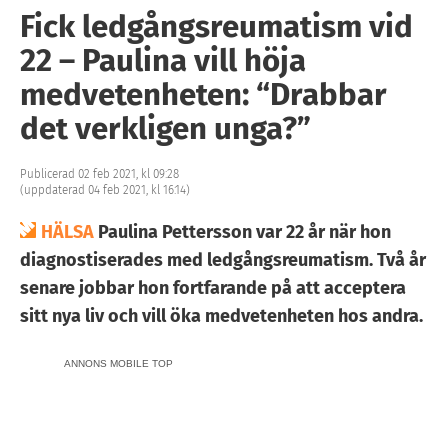
Fick ledgångsreumatism vid
22 – Paulina vill höja
medvetenheten: “Drabbar
det verkligen unga?”
Publicerad 02 feb 2021, kl 09:28
(uppdaterad 04 feb 2021, kl 16:14)
HÄLSA
Paulina Pettersson var 22 år när hon
diagnostiserades med ledgångsreumatism. Två år
senare jobbar hon fortfarande på att acceptera
sitt nya liv och vill öka medvetenheten hos andra.
ANNONS MOBILE TOP