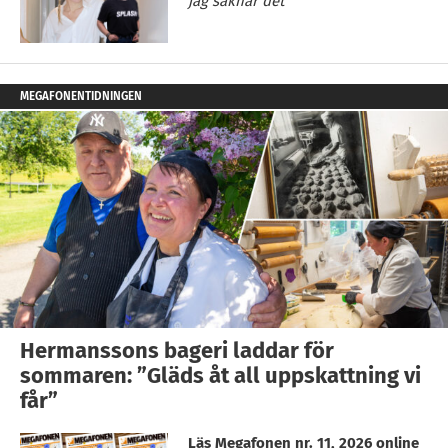
jag saknar det”
MEGAFONENTIDNINGEN
Hermanssons bageri laddar för
sommaren: ”Gläds åt all uppskattning vi
får”
Läs Megafonen nr. 11, 2026 online