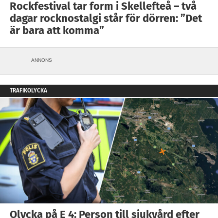
Rockfestival tar form i Skellefteå – två
dagar rocknostalgi står för dörren: ”Det
är bara att komma”
ANNONS
TRAFIKOLYCKA
Olycka på E 4: Person till sjukvård efter