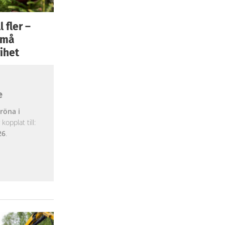
 fler –
 små
ihet
e
röna i
opplat till:
26
.