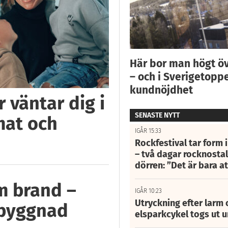
Här bor man högt ö
– och i Sverigetoppe
kundnöjdhet
 väntar dig i
SENASTE NYTT
mat och
IGÅR 15:33
Rockfestival tar form i
– två dagar rocknostalg
dörren: ”Det är bara 
m brand –
IGÅR 10:23
Utryckning efter larm
 byggnad
elsparkcykel togs ut 