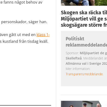
nte fanns något behov av
Skogen ska räcka till
Miljöpartiet vill ge
a personskador, säger han.
skogsägare större fr
r även gått ut med en
klass 1-
Politiskt
 kustland från tisdag kväll.
reklammeddeland
Sponsor:
Miljöpartiet de g
Skellefteå
. Meddelandet är k
Allmänna val i Sverige 20
Mer information:
Transparensmeddelande
.