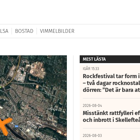
LSA
BOSTAD
VIMMELBILDER
MEST LÄSTA
IGÅR 15:33
Rockfestival tar form i
– två dagar rocknostalg
dörren: ”Det är bara 
2026-08-04
Misstänkt rattfylleri e
och inbrott i Skelleft
2026-08-03