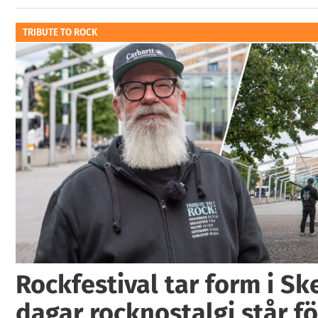
TRIBUTE TO ROCK
Rockfestival tar form i Ske
dagar rocknostalgi står fö