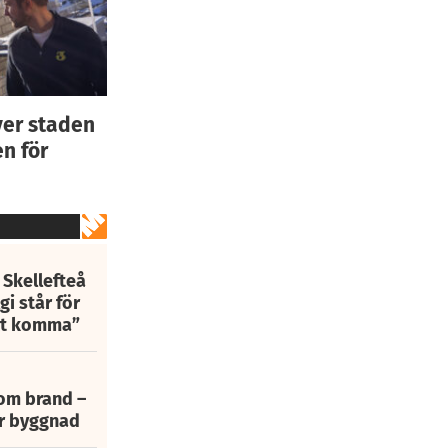
ver staden
n för
 Skellefteå
i står för
att komma”
 om brand –
ur byggnad