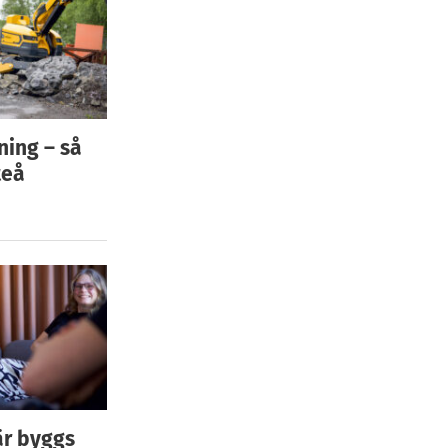
ning – så
teå
är byggs