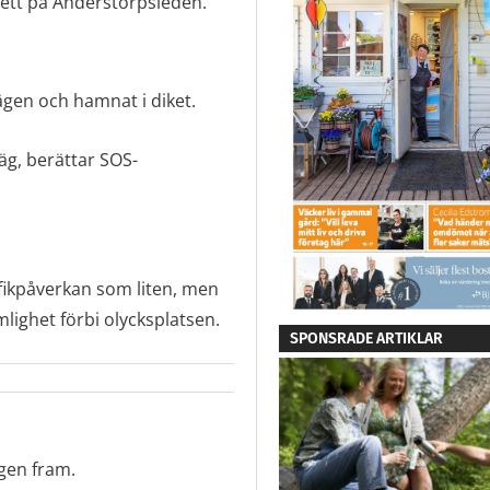
kett på Anderstorpsleden.
vägen och hamnat i diket.
g, berättar SOS-
fikpåverkan som liten, men
lighet förbi olycksplatsen.
SPONSRADE ARTIKLAR
gen fram.