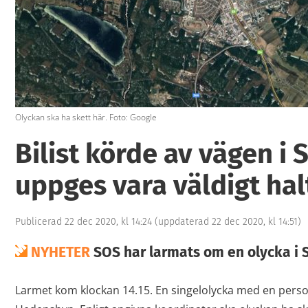
Olyckan ska ha skett här. Foto: Google
Bilist körde av vägen i 
uppges vara väldigt hal
Publicerad 22 dec 2020, kl 14:24
(uppdaterad 22 dec 2020, kl 14:51)
NYHETER
SOS har larmats om en olycka i
Larmet kom klockan 14.15. En singelolycka med en personb