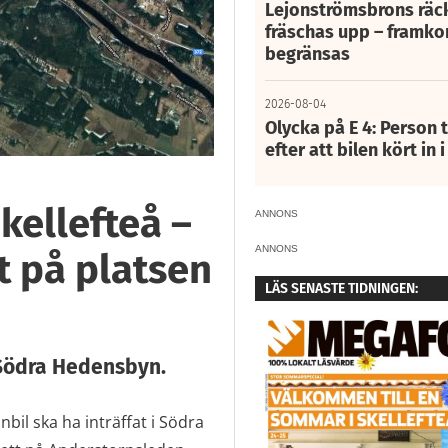
Lejonströmsbrons räc
fräschas upp – framko
begränsas
2026-08-04
Olycka på E 4: Person t
efter att bilen kört in 
Skellefteå –
ANNONS
ANNONS
t på platsen
LÄS SENASTE TIDNINGEN:
 Södra Hedensbyn.
il ska ha inträffat i Södra