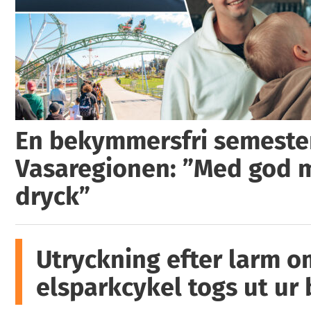
En bekymmersfri semester
Vasaregionen: ”Med god 
dryck”
Utryckning efter larm o
elsparkcykel togs ut ur