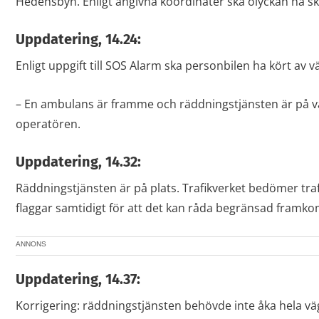
Hedensbyn. Enligt angivna koordinater ska olyckan ha s
Uppdatering, 14.24:
Enligt uppgift till SOS Alarm ska personbilen ha kört av 
– En ambulans är framme och räddningstjänsten är på vä
operatören.
Uppdatering, 14.32:
Räddningstjänsten är på plats. Trafikverket bedömer tra
flaggar samtidigt för att det kan råda begränsad framkom
ANNONS
Uppdatering, 14.37:
Korrigering: räddningstjänsten behövde inte åka hela vä