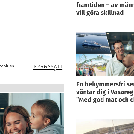
framtiden – av män
vill göra skillnad
En bekymmersfri s
väntar dig i Vasareg
”Med god mat och d