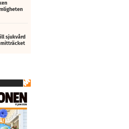
ken
mligheten
ill sjukvård
i mitträcket