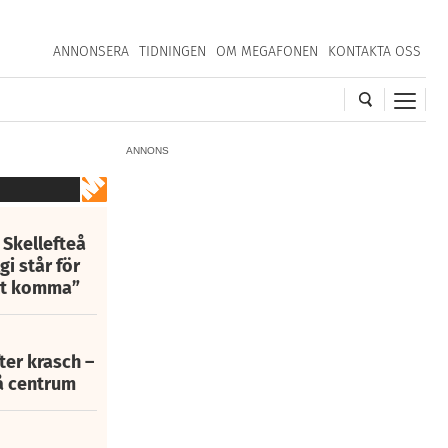
ANNONSERA
TIDNINGEN
OM MEGAFONEN
KONTAKTA OSS
ANNONS
 Skellefteå
i står för
att komma”
fter krasch –
eå centrum