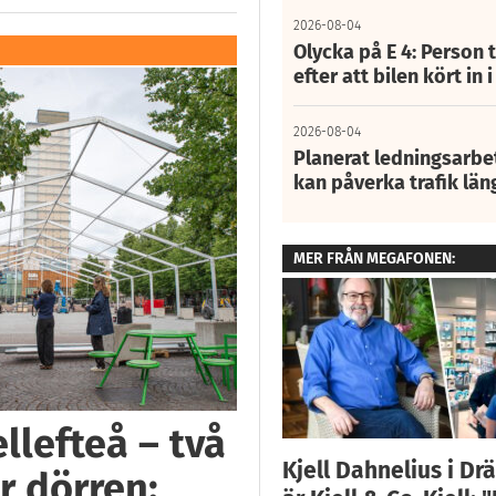
2026-08-04
Olycka på E 4: Person t
efter att bilen kört in 
2026-08-04
Planerat ledningsarbet
kan påverka trafik län
MER FRÅN MEGAFONEN:
llefteå – två
Kjell Dahnelius i D
r dörren: