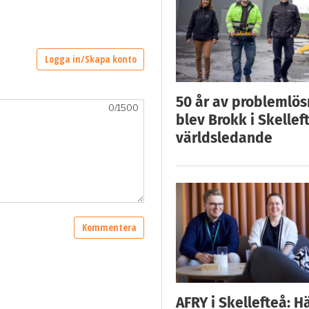
50 år av problemlös
blev Brokk i Skellef
världsledande
AFRY i Skellefteå: H