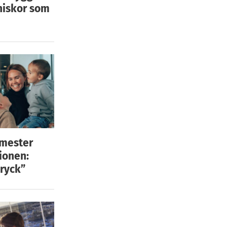
niskor som
emester
ionen:
ryck”