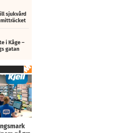
ill sjukvård
i mitträcket
e i Kåge –
gs gatan
rängsmark