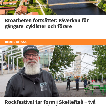
Broarbeten fortsätter: Påverkan för
gångare, cyklister och förare
TRIBUTE TO ROCK
Rockfestival tar form i Skellefteå – två