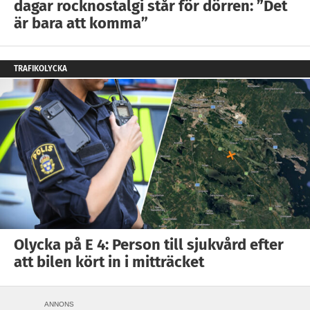
dagar rocknostalgi står för dörren: ”Det
är bara att komma”
TRAFIKOLYCKA
Olycka på E 4: Person till sjukvård efter
att bilen kört in i mitträcket
ANNONS