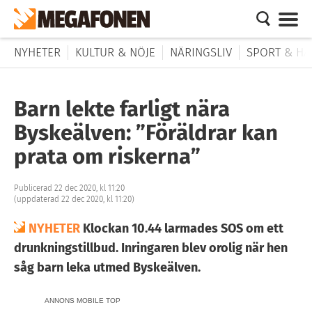
NYHETER
KULTUR & NÖJE
NÄRINGSLIV
SPORT & HÄ
Barn lekte farligt nära
Byskeälven: ”Föräldrar kan
prata om riskerna”
Publicerad 22 dec 2020, kl 11:20
(uppdaterad 22 dec 2020, kl 11:20)
NYHETER
Klockan 10.44 larmades SOS om ett
drunkningstillbud. Inringaren blev orolig när hen
såg barn leka utmed Byskeälven.
ANNONS MOBILE TOP