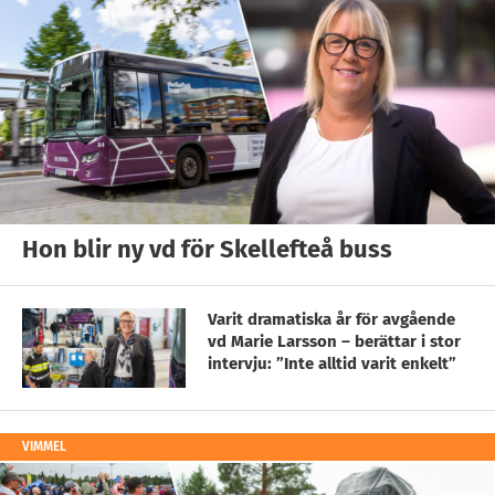
Hon blir ny vd för Skellefteå buss
Varit dramatiska år för avgående
vd Marie Larsson – berättar i stor
intervju: ”Inte alltid varit enkelt”
VIMMEL