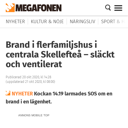
NYHETER
KULTUR & NÖJE
NÄRINGSLIV
SPORT & HÄ
Brand i flerfamiljshus i
centrala Skellefteå – släckt
och ventilerat
Publicerad 20 okt 2020, kl 14:28
(uppdaterad 21 okt 2020, kl 08:00)
NYHETER
Kockan 14.19 larmades SOS om en
brand i en lägenhet.
ANNONS MOBILE TOP