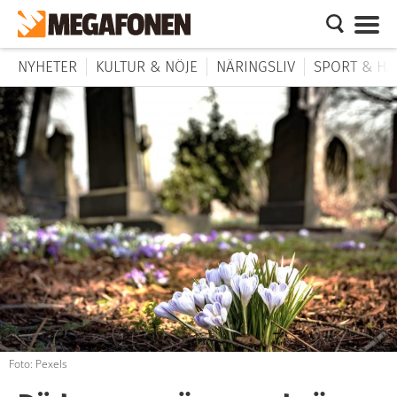
NYHETER
KULTUR & NÖJE
NÄRINGSLIV
SPORT & HÄ
Foto: Pexels