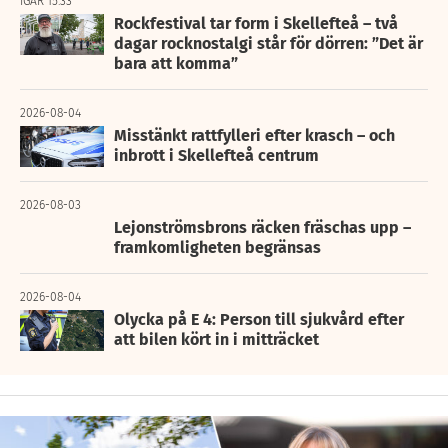
IGÅR 15:33
Rockfestival tar form i Skellefteå – två
dagar rocknostalgi står för dörren: ”Det är
bara att komma”
2026-08-04
Misstänkt rattfylleri efter krasch – och
inbrott i Skellefteå centrum
2026-08-03
Lejonströmsbrons räcken fräschas upp –
framkomligheten begränsas
2026-08-04
Olycka på E 4: Person till sjukvård efter
att bilen kört in i mitträcket