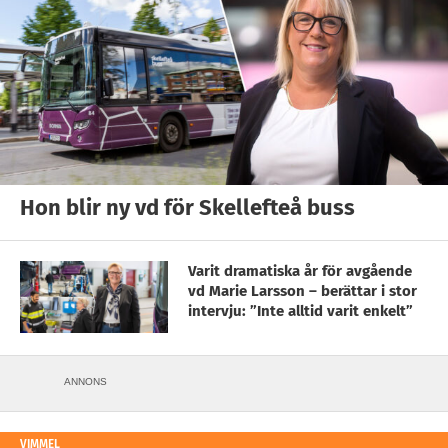
Hon blir ny vd för Skellefteå buss
Varit dramatiska år för avgående
vd Marie Larsson – berättar i stor
intervju: ”Inte alltid varit enkelt”
ANNONS
VIMMEL