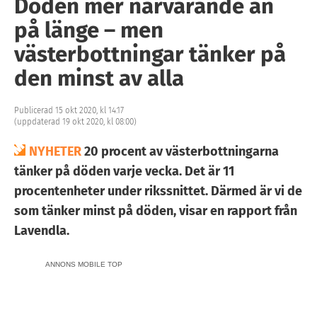
Döden mer närvarande än
på länge – men
västerbottningar tänker på
den minst av alla
Publicerad 15 okt 2020, kl 14:17
(uppdaterad 19 okt 2020, kl 08:00)
NYHETER
20 procent av västerbottningarna
tänker på döden varje vecka. Det är 11
procentenheter under rikssnittet. Därmed är vi de
som tänker minst på döden, visar en rapport från
Lavendla.
ANNONS MOBILE TOP